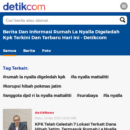
Berita Dan Informasi Rumah La Nyalla Digeledah
Kpk Terkini Dan Terbaru Hari Ini - Detikcom
Semua
Berita
Foto
Tag Terkait:
#rumah la nyalla digeledah kpk
#la nyalla mattalitti
#korupsi hibah pokmas jatim
#anggota dpd ri la nyalla mattalitti
#surabaya
#la nyalla
detikNews
Rabu, 16 Apr 2025 19:50 WIB
KPK Telah Geledah 7 Lokasi Terkait Dana
Hibah Jatim, Termasuk Rumah La Nyalla