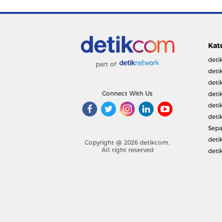
Kat
deti
part of
deti
deti
Connect With Us
deti
deti
deti
Sepa
deti
Copyright @ 2026 detikcom.
All right reserved
deti