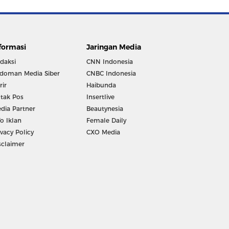
formasi
Jaringan Media
daksi
CNN Indonesia
doman Media Siber
CNBC Indonesia
rir
Haibunda
tak Pos
Insertlive
dia Partner
Beautynesia
fo Iklan
Female Daily
ivacy Policy
CXO Media
sclaimer