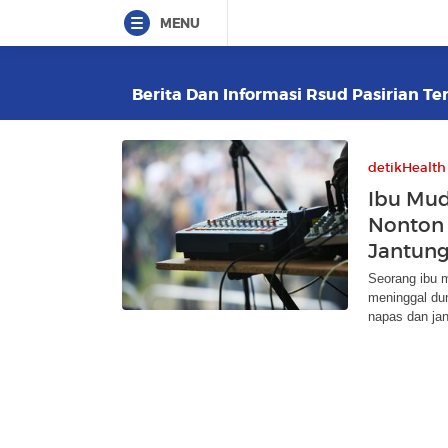
MENU
Berita Dan Informasi Rsud Pasirian Ter
detikHealth
Ibu Mud
Nonton 
Jantun
Seorang ibu 
meninggal du
napas dan jan