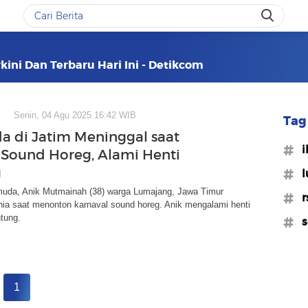
kini Dan Terbaru Hari Ini - Detikcom
Senin, 04 Agu 2025 16:42 WIB
Tag 
a di Jatim Meninggal saat
#i
Sound Horeg, Alami Henti
g
#l
muda, Anik Mutmainah (38) warga Lumajang, Jawa Timur
#r
nia saat menonton karnaval sound horeg. Anik mengalami henti
tung.
#s
1