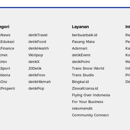
egori
Layanan
In
kNews
detikTravel
berbuatbaik.id
Re
kEdukasi
detikFood
Pasang Mata
Pe
kFinance
detikHealth
Adsmart
Ka
kInet
Wolipop
detikEvent
Ko
kHot
detikX
detikPoint
Me
kSport
20Detik
Trans Snow World
In
kbola
detikFoto
Trans Studio
Pr
kOto
detikHikmah
Bingkai.id
Di
kProperti
detikPop
Ziswafctarsa.id
Flying Over Indonesia
For Your Business
rekomendit
Community Connect