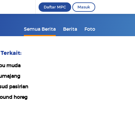
Daftar MPC
Masuk
Semua Berita
Berita
Foto
Terkait:
bu muda
umajang
sud pasirian
ound horeg