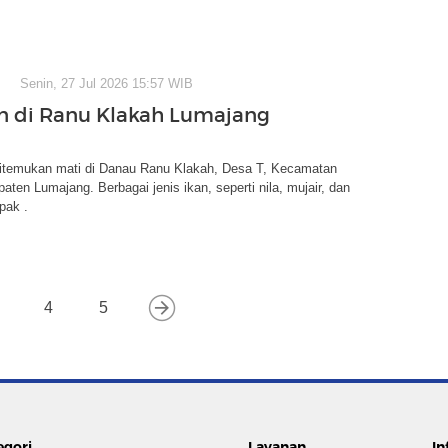
Senin, 27 Jul 2026 15:57 WIB
an di Ranu Klakah Lumajang
ditemukan mati di Danau Ranu Klakah, Desa T, Kecamatan
aten Lumajang. Berbagai jenis ikan, seperti nila, mujair, dan
pak .
4
5
egori
Layanan
In