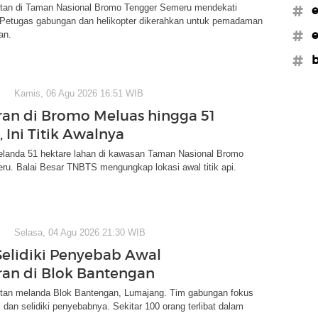
tan di Taman Nasional Bromo Tengger Semeru mendekati
#e
Petugas gabungan dan helikopter dikerahkan untuk pemadaman
#e
an.
#b
Kamis, 06 Agu 2026 16:51 WIB
an di Bromo Meluas hingga 51
 Ini Titik Awalnya
landa 51 hektare lahan di kawasan Taman Nasional Bromo
ru. Balai Besar TNBTS mengungkap lokasi awal titik api.
Selasa, 04 Agu 2026 21:30 WIB
elidiki Penyebab Awal
an di Blok Bantengan
tan melanda Blok Bantengan, Lumajang. Tim gabungan fokus
dan selidiki penyebabnya. Sekitar 100 orang terlibat dalam