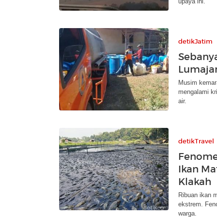
upaya ini.
detikJatim
Sebanya
Lumajan
Musim kemara
mengalami kri
air.
detikTravel
Fenome
Ikan Ma
Klakah
Ribuan ikan m
ekstrem. Feno
warga.