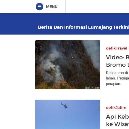
MENU
Berita Dan Informasi Lumajang Terkini
detikTravel
Video: 
Bromo D
Kebakaran di
lahan. Petug
perapian.
detikJatim
Api Keb
ke Wisa