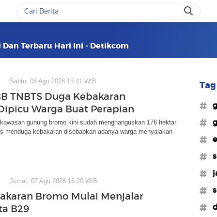
 Dan Terbaru Hari Ini - Detikcom
Sabtu, 08 Agu 2026 13:41 WIB
Tag 
BB TNBTS Duga Kebakaran
#g
ipicu Warga Buat Perapian
#g
 kawasan gunung bromo kini sudah menghanguskan 176 hektar
as menduga kebakaran disebabkan adanya warga menyalakan
#e
#s
#j
Jumat, 07 Agu 2026 16:20 WIB
#s
akaran Bromo Mulai Menjalar
#d
ta B29