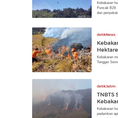
Kebakaran hu
Puncak B29. 
dan penyekat
detikNews
Kebakar
Hektare,
Kebakaran me
Tengger Seme
detikJatim
TNBTS S
Kebakar
Kebakaran hu
padamkan api 