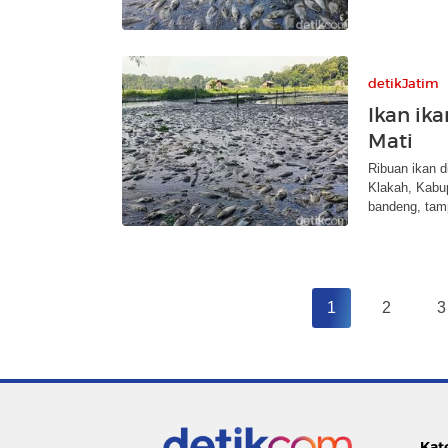
detikJatim
Ikan ik
Mati
Ribuan ikan 
Klakah, Kabup
bandeng, tam
1
2
3
Kat