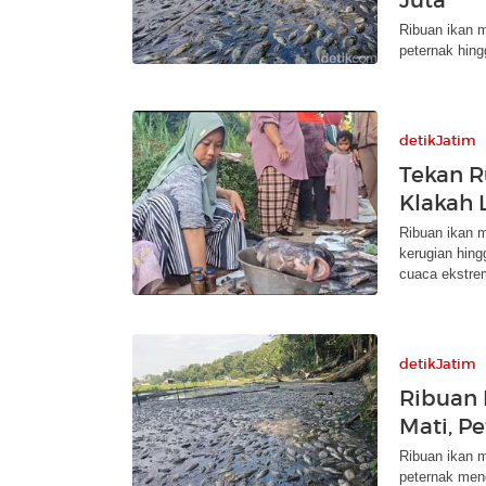
Ribuan ikan 
peternak hing
detikJatim
Tekan R
Klakah 
Ribuan ikan 
kerugian hing
cuaca ekstre
detikJatim
Ribuan 
Mati, P
Ribuan ikan 
peternak meng