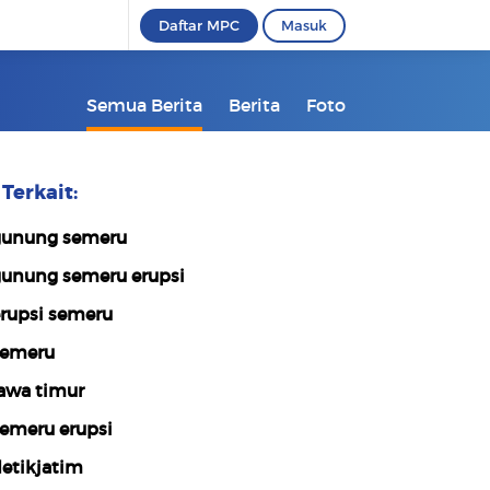
Daftar MPC
Masuk
Semua Berita
Berita
Foto
Terkait:
unung semeru
unung semeru erupsi
rupsi semeru
emeru
awa timur
emeru erupsi
etikjatim