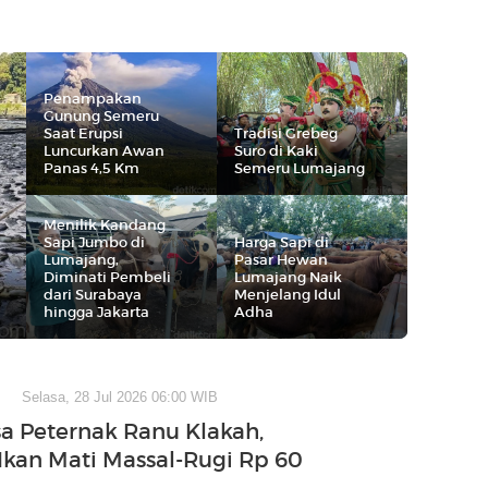
Penampakan
Gunung Semeru
Saat Erupsi
Tradisi Grebeg
Luncurkan Awan
Suro di Kaki
Panas 4,5 Km
Semeru Lumajang
Menilik Kandang
Sapi Jumbo di
Harga Sapi di
Lumajang,
Pasar Hewan
Diminati Pembeli
Lumajang Naik
dari Surabaya
Menjelang Idul
hingga Jakarta
Adha
Selasa, 28 Jul 2026 06:00 WIB
a Peternak Ranu Klakah,
Ikan Mati Massal-Rugi Rp 60