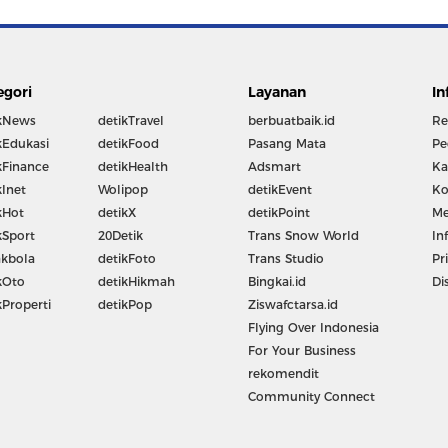
egori
Layanan
In
kNews
detikTravel
berbuatbaik.id
Re
kEdukasi
detikFood
Pasang Mata
Pe
kFinance
detikHealth
Adsmart
Ka
kInet
Wolipop
detikEvent
Ko
kHot
detikX
detikPoint
Me
kSport
20Detik
Trans Snow World
In
kbola
detikFoto
Trans Studio
Pr
kOto
detikHikmah
Bingkai.id
Di
kProperti
detikPop
Ziswafctarsa.id
Flying Over Indonesia
For Your Business
rekomendit
Community Connect