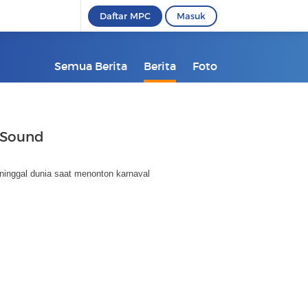
Daftar MPC
Masuk
Semua Berita
Berita
Foto
 Sound
inggal dunia saat menonton karnaval