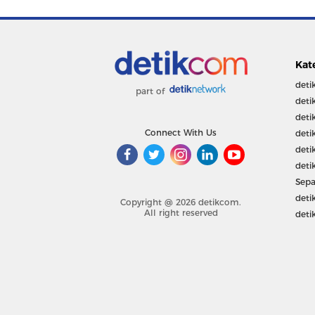
Kat
deti
part of
deti
deti
Connect With Us
deti
deti
deti
Sepa
deti
Copyright @ 2026 detikcom.
All right reserved
deti