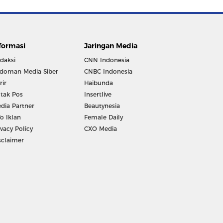
formasi
Jaringan Media
daksi
CNN Indonesia
doman Media Siber
CNBC Indonesia
rir
Haibunda
tak Pos
Insertlive
dia Partner
Beautynesia
fo Iklan
Female Daily
ivacy Policy
CXO Media
sclaimer