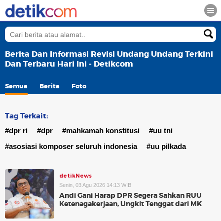
Berita Dan Informasi Revisi Undang Undang Terkini
Dan Terbaru Hari Ini - Detikcom
Semua
Berita
Foto
Tag Terkait:
#dpr ri
#dpr
#mahkamah konstitusi
#uu tni
#asosiasi komposer seluruh indonesia
#uu pilkada
detikNews
Senin, 03 Agu 2026 14:13 WIB
Andi Gani Harap DPR Segera Sahkan RUU
Ketenagakerjaan, Ungkit Tenggat dari MK