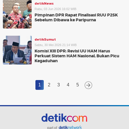
detikNews
Rabu, 03 Jun 2026 16:02 WIB
Pimpinan DPR Rapat Finalisasi RUU P2SK
Sebelum Dibawa ke Paripurna
detikSumut
Sabtu, 30 Mei 2026 21:14 WIB
Komisi XIII DPR: Revisi UU HAM Harus
Perkuat Sistem HAM Nasional, Bukan Picu
Kegaduhan
1
2
3
4
5
part of