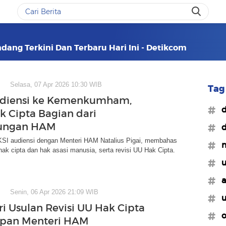
dang Terkini Dan Terbaru Hari Ini - Detikcom
Selasa, 07 Apr 2026 10:30 WIB
Tag 
udiensi ke Kemenkumham,
#d
ak Cipta Bagian dari
dungan HAM
#d
AKSI audiensi dengan Menteri HAM Natalius Pigai, membahas
#m
hak cipta dan hak asasi manusia, serta revisi UU Hak Cipta.
#u
#a
Senin, 06 Apr 2026 21:09 WIB
#u
ri Usulan Revisi UU Hak Cipta
#o
apan Menteri HAM