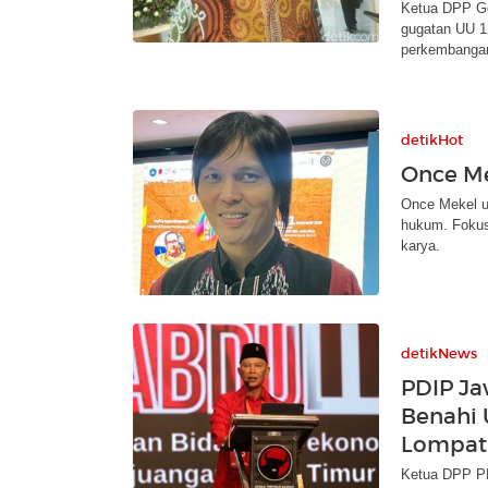
Ketua DPP Go
gugatan UU 1
perkembanga
detikHot
Once Me
Once Mekel u
hukum. Fokus
karya.
detikNews
PDIP Ja
Benahi 
Lompat
Ketua DPP PD