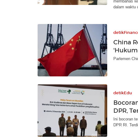
membahas wac
dalam waktu 
detikFinanc
China R
'Hukum'
Parlemen Chin
detikEdu
Bocoran
DPR, Ter
Ini bocoran t
DPR RI. Terdi