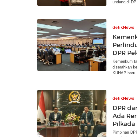
undang di DPR
detikNews
Kemenk
Perlind
DPR Pek
Kemenkum tar
diserahkan ke
KUHAP baru.
detikNews
DPR da
Ada Re
Pilkada
Pimpinan DPR