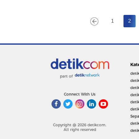
1
2
Kat
deti
part of
deti
deti
Connect With Us
deti
deti
deti
Sepa
deti
Copyright @ 2026 detikcom.
All right reserved
deti