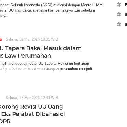
#r
poser Seluruh Indonesia (AKSI) audiensi dengan Menteri HAM
revisi UU Hak Cipta, menekankan pentingnya izin sebelum
#
arya.
#u
ti
Selasa, 31 Mar 2026 18:31 WIB
UU Tapera Bakal Masuk dalam
s Law Perumahan
sih menggodok revisi UU Tapera. Revisi ini bertujuan
si perubahan mekanisme tabungan perumahan menjadi
Selasa, 17 Mar 2026 12:49 WIB
Dorong Revisi UU Uang
 Eks Pejabat Dibahas di
 DPR