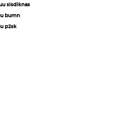
uu sisdiknas
uu bumn
u p2sk