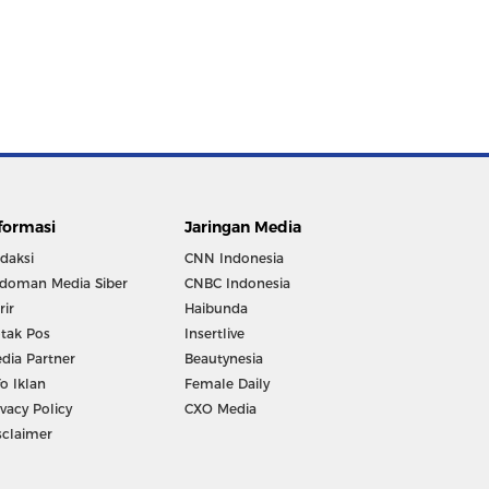
formasi
Jaringan Media
daksi
CNN Indonesia
doman Media Siber
CNBC Indonesia
rir
Haibunda
tak Pos
Insertlive
dia Partner
Beautynesia
fo Iklan
Female Daily
ivacy Policy
CXO Media
sclaimer