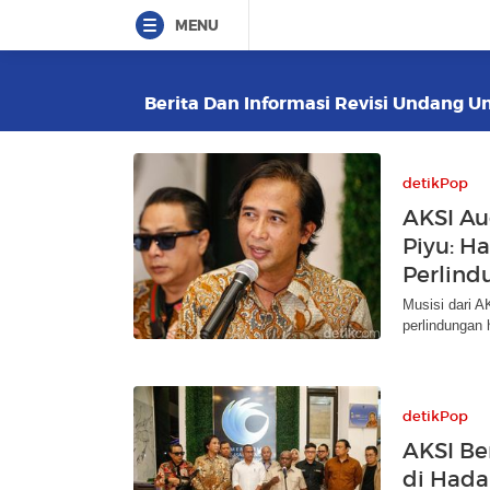
MENU
Berita Dan Informasi Revisi Undang Un
detikPop
AKSI A
Piyu: H
Perlin
Musisi dari 
perlindungan 
detikPop
AKSI Be
di Had