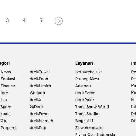
3
4
5
egori
Layanan
In
kNews
detikTravel
berbuatbaik.id
Re
kEdukasi
detikFood
Pasang Mata
Pe
kFinance
detikHealth
Adsmart
Ka
kInet
Wolipop
detikEvent
Ko
kHot
detikX
detikPoint
Me
kSport
20Detik
Trans Snow World
In
kbola
detikFoto
Trans Studio
Pr
kOto
detikHikmah
Bingkai.id
Di
kProperti
detikPop
Ziswafctarsa.id
Flying Over Indonesia