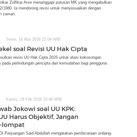
lkar Zulfikar Arse menanggapi putusan MK yang mengabulkan
2/1980. Ia mendorong revisi untuk menyesuaikan dengan
n zaman.
Senin, 16 Mar 2026 22:04 WIB
kel soal Revisi UU Hak Cipta
sulkan revisi UU Hak Cipta 2025 untuk atasi kekosongan
 pada perlindungan pencipta dan kemudahan bagi pengguna
Kamis, 19 Feb 2026 15:46 WIB
wab Jokowi soal UU KPK:
UU Harus Objektif, Jangan
-lompat
I Perjuangan Said Abdullah mengatakan pembicaraan undang-