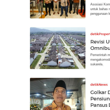
Asosiasi Kom
untuk bahas 
penggunaan k
detikProper
Revisi 
Omnibu
Pemerintah ma
mengakomoda
sukarela.
detikNews
Golkar 
Pensiun
Pansus