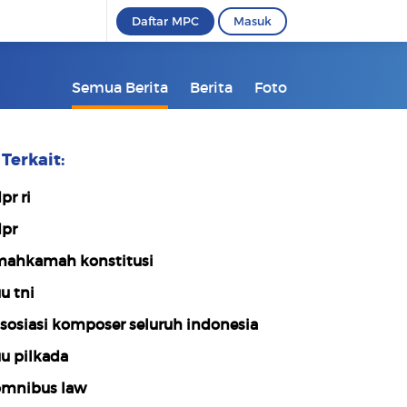
Daftar MPC
Masuk
Semua Berita
Berita
Foto
Terkait:
pr ri
pr
ahkamah konstitusi
u tni
sosiasi komposer seluruh indonesia
u pilkada
mnibus law