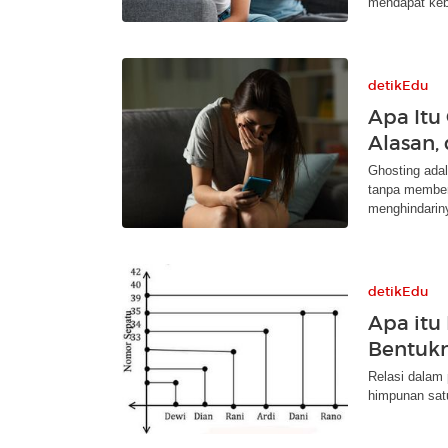
mendapat ke
detikEdu
Apa Itu
Alasan,
Ghosting ada
tanpa member
menghindarin
detikEdu
Apa itu 
Bentuk
Relasi dalam
himpunan satu