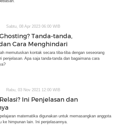
bebasan.
Sabtu, 08 Apr 2023 06:00 WIB
 Ghosting? Tanda-tanda,
 dan Cara Menghindari
lah memutuskan kontak secara tiba-tiba dengan seseorang
i penjelasan. Apa saja tanda-tanda dan bagaimana cara
ya?
Rabu, 03 Nov 2021 12:00 WIB
Relasi? Ini Penjelasan dan
nya
 pelajaran matematika digunakan untuk memasangkan anggota
 ke himpunan lain. Ini penjelasannya.