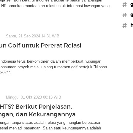
rja semakin ketat di Indonesia akibat terbatasnya lapangan
#g
si HR sarankan manfaatkan relasi untuk informasi lowongan yang
#g
#
Sabtu, 21 Sep 2024 14:31 WIB
un Golf untuk Pererat Relasi
 Indonesia terus berkomitmen dalam memperkuat hubungan
onsumen proyek melalui ajang turnamen golf bertajuk "Nippon
 2024".
Minggu, 01 Okt 2023 08:13 WIB
 HTS? Berikut Penjelasan,
ngan, dan Kekurangannya
ungan tanpa status adalah relasi yang mungkin berpacaran
resmi menjadi pasangan. Salah satu keuntungannya adalah