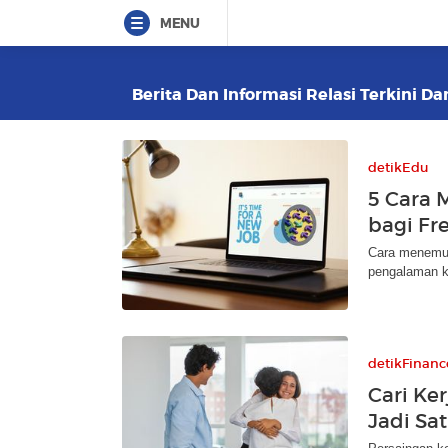
MENU
Berita Dan Informasi Relasi Terkini Da
detikEdu
5 Cara 
bagi Fr
Cara menemuk
pengalaman ke
detikFinanc
Cari Ker
Jadi Sa