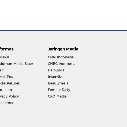
formasi
Jaringan Media
daksi
CNN Indonesia
doman Media Siber
CNBC Indonesia
rir
Haibunda
tak Pos
Insertlive
dia Partner
Beautynesia
fo Iklan
Female Daily
ivacy Policy
CXO Media
sclaimer