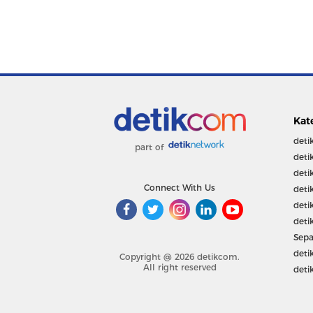
Kat
deti
part of
deti
deti
Connect With Us
deti
deti
deti
Sepa
deti
Copyright @ 2026 detikcom.
All right reserved
deti