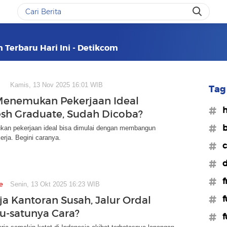
n Terbaru Hari Ini - Detikcom
Kamis, 13 Nov 2025 16:01 WIB
Tag 
Menemukan Pekerjaan Ideal
#
esh Graduate, Sudah Dicoba?
#b
an pekerjaan ideal bisa dimulai dengan membangun
rja. Begini caranya.
#c
#d
#f
e
Senin, 13 Okt 2025 16:23 WIB
#f
ja Kantoran Susah, Jalur Ordal
tu-satunya Cara?
#f