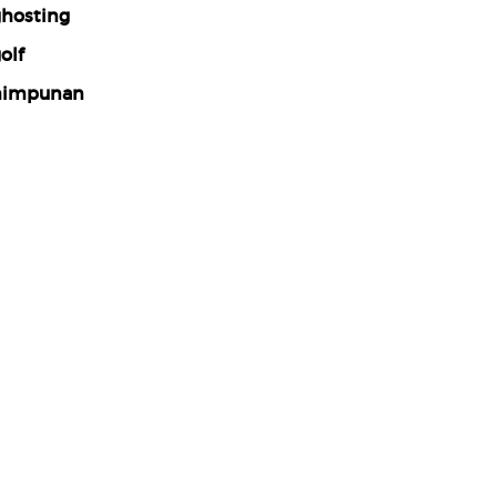
hosting
olf
himpunan