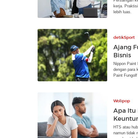
Persaingan ke
kerja. Prakti
lebih luas.
detikSport
Ajang F
Bisnis
Nippon Paint
dengan para k
Paint Fungolf
Wolipop
Apa Itu
Keuntu
HTS atau hub
namun tidak 