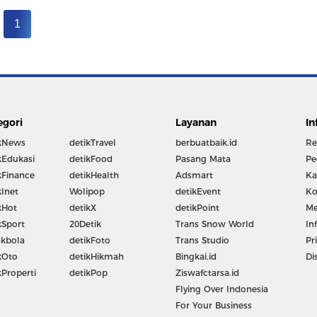
1
egori
Layanan
In
kNews
detikTravel
berbuatbaik.id
Re
kEdukasi
detikFood
Pasang Mata
Pe
kFinance
detikHealth
Adsmart
Ka
kInet
Wolipop
detikEvent
Ko
kHot
detikX
detikPoint
Me
kSport
20Detik
Trans Snow World
In
kbola
detikFoto
Trans Studio
Pr
kOto
detikHikmah
Bingkai.id
Di
kProperti
detikPop
Ziswafctarsa.id
Flying Over Indonesia
For Your Business