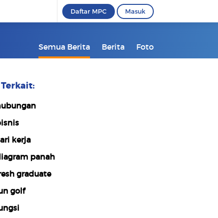
Daftar MPC
Masuk
Semua Berita
Berita
Foto
Terkait:
hubungan
isnis
ari kerja
iagram panah
resh graduate
un golf
ungsi