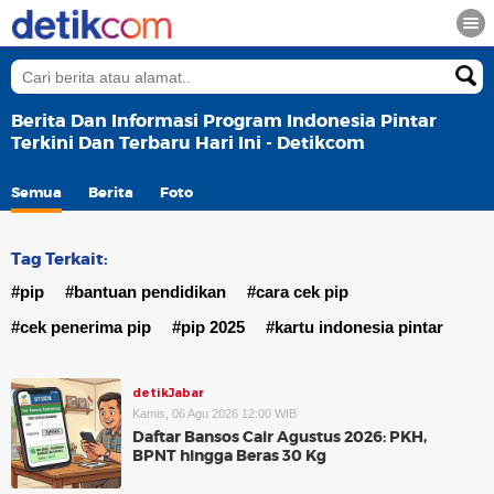
Berita Dan Informasi Program Indonesia Pintar
Terkini Dan Terbaru Hari Ini - Detikcom
Semua
Berita
Foto
Tag Terkait:
#pip
#bantuan pendidikan
#cara cek pip
#cek penerima pip
#pip 2025
#kartu indonesia pintar
detikJabar
Kamis, 06 Agu 2026 12:00 WIB
Daftar Bansos Cair Agustus 2026: PKH,
BPNT hingga Beras 30 Kg