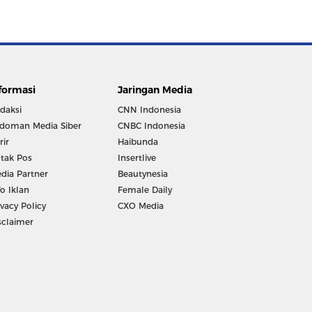
formasi
Jaringan Media
daksi
CNN Indonesia
doman Media Siber
CNBC Indonesia
rir
Haibunda
tak Pos
Insertlive
dia Partner
Beautynesia
fo Iklan
Female Daily
ivacy Policy
CXO Media
sclaimer