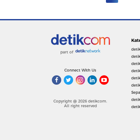
Kat
deti
part of
deti
deti
Connect With Us
deti
deti
deti
Sepa
deti
Copyright @ 2026 detikcom.
All right reserved
deti