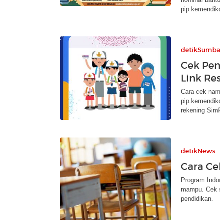
pip.kemendik
detikSumba
Cek Pen
Link Re
Cara cek nam
pip.kemendikd
rekening SimPe
detikNews
Cara Ce
Program Indon
mampu. Cek s
pendidikan.