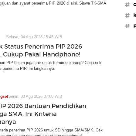
gajuan dan syarat penerima PIP 2026 di sini. Siswa TK-SMA
#c
#k
#p
Selasa, 04 Agu 2026 15:45 WIB
k Status Penerima PIP 2026
, Cukup Pakai Handphone!
uan PIP belum juga cair untuk termin sekarang? Coba cek
s penerima PIP. Ini langkahnya.
gsel
Senin, 03 Agu 2026 07:00 WIB
PIP 2026 Bantuan Pendidikan
a SMA, Ini Kriteria
manya
riteria penerima PIP 2026 untuk SD hingga SMA/SMK. Cek
an per jenjang dan cara cek status penerima di