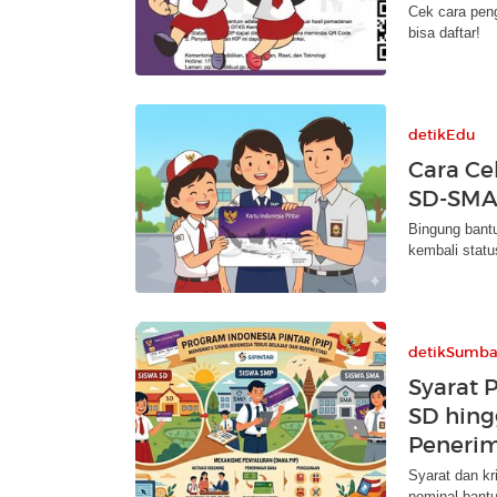
Cek cara pen
bisa daftar!
detikEdu
Cara Ce
SD-SMA
Bingung bant
kembali statu
detikSumba
Syarat 
SD hingg
Peneri
Syarat dan k
nominal bantu