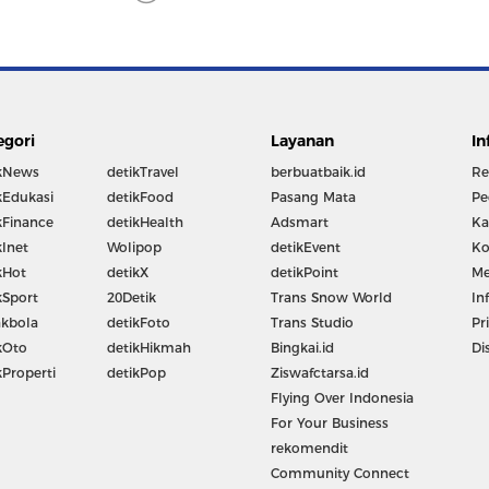
egori
Layanan
In
kNews
detikTravel
berbuatbaik.id
Re
kEdukasi
detikFood
Pasang Mata
Pe
kFinance
detikHealth
Adsmart
Ka
kInet
Wolipop
detikEvent
Ko
kHot
detikX
detikPoint
Me
kSport
20Detik
Trans Snow World
In
kbola
detikFoto
Trans Studio
Pr
kOto
detikHikmah
Bingkai.id
Di
kProperti
detikPop
Ziswafctarsa.id
Flying Over Indonesia
For Your Business
rekomendit
Community Connect