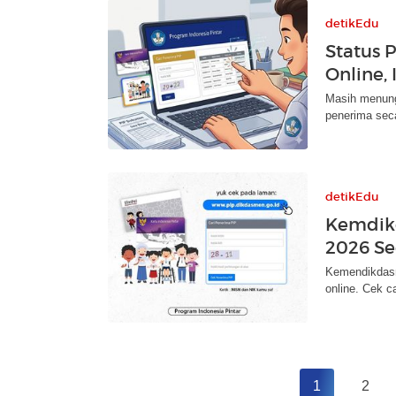
detikEdu
Status 
Online,
Masih menung
penerima seca
detikEdu
Kemdik
2026 Se
Kemendikdas
online. Cek ca
1
2