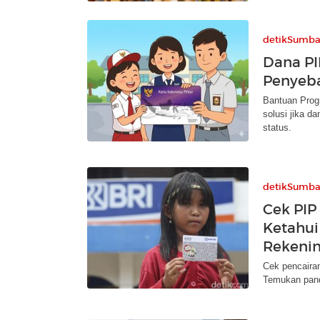
detikSumba
Dana PI
Penyeba
Bantuan Progr
solusi jika d
status.
detikSumba
Cek PIP
Ketahui
Rekeni
Cek pencairan
Temukan pand