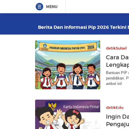
MENU
Berita Dan Informasi Pip 2026 Terkini 
detikSulsel
Cara Da
Lengkap
Bantuan PIP 
pendidikan. P
artikel ini!
detikEdu
Ingin D
Pengaju