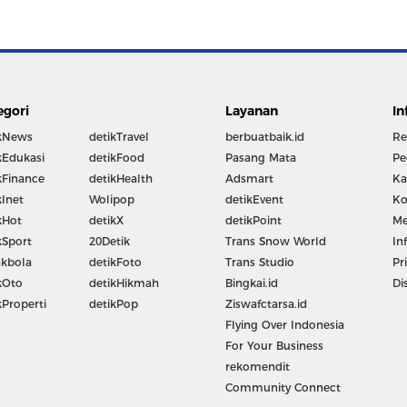
egori
Layanan
In
kNews
detikTravel
berbuatbaik.id
Re
kEdukasi
detikFood
Pasang Mata
Pe
kFinance
detikHealth
Adsmart
Ka
kInet
Wolipop
detikEvent
Ko
kHot
detikX
detikPoint
Me
kSport
20Detik
Trans Snow World
In
kbola
detikFoto
Trans Studio
Pr
kOto
detikHikmah
Bingkai.id
Di
kProperti
detikPop
Ziswafctarsa.id
Flying Over Indonesia
For Your Business
rekomendit
Community Connect