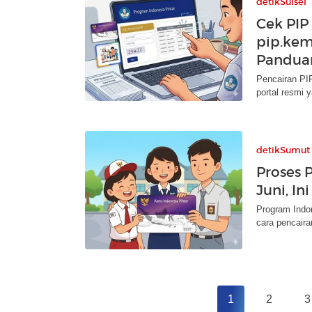
detikSulsel
Cek PIP
pip.kem
Pandua
Pencairan PIP
portal resmi 
detikSumut
Proses 
Juni, I
Program Indon
cara pencaira
1
2
3