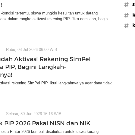
!
#s
-kondisi tertentu, siswa mungkin kesulitan untuk datang
#k
ank dalam rangka aktivasi rekening PIP. Jika demikian, begini
#k
Rabu, 08 Jul 2026 06:00 WIB
dah Aktivasi Rekening SimPel
a PIP, Begini Langkah-
nya!
ktivasi rekening SimPel PIP. Ikuti langkahnya ya agar dana tidak
Selasa, 30 Jun 2026 16:16 WIB
k PIP 2026 Pakai NISN dan NIK
esia Pintar 2026 kembali disalurkan untuk siswa kurang