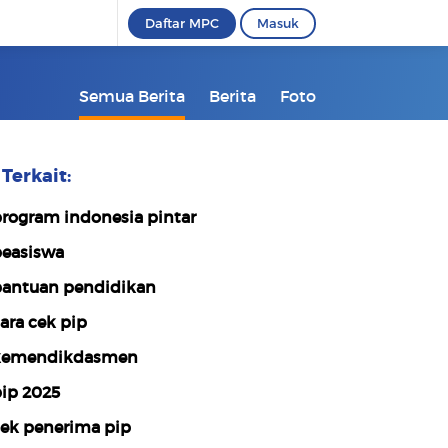
Daftar MPC
Masuk
Semua Berita
Berita
Foto
Terkait:
rogram indonesia pintar
easiswa
antuan pendidikan
ara cek pip
kemendikdasmen
ip 2025
ek penerima pip