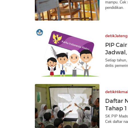
mampu. Cek s
pendidikan.
detikJateng
PIP Cair
Jadwal,
Setiap tahun,
dirilis pemer
detikHikma
Daftar 
Tahap 1
SK PIP Madra
Cek daftar na