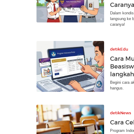
Caranya
Dalam kondisi
langsung ke b
caranya!
detikEdu
Cara Mu
Beasisw
langkah
Begini cara a
hangus.
detikNews
Cara Ce
Program Indon