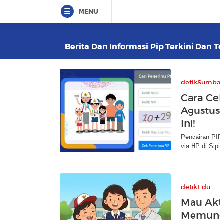
MENU
Berita Dan Informasi Pip Terkini Dan T
detikSumba
Cara Ce
Agustus
Ini!
Pencairan PI
via HP di Sipi
detikEdu
Mau Akt
Memung