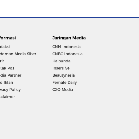
formasi
Jaringan Media
daksi
CNN Indonesia
doman Media Siber
CNBC Indonesia
rir
Haibunda
tak Pos
Insertlive
dia Partner
Beautynesia
fo Iklan
Female Daily
ivacy Policy
CXO Media
sclaimer