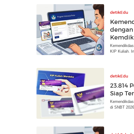
detikEdu
Kemendi
dengan 
Kemdikt
Kemendikdasm
KIP Kuliah. I
detikEdu
23.814 
Siap Te
Kemendikdasm
di SNBT 2026.