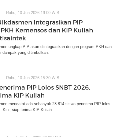
Rabu, 10 Jun 2026 19:00 WIB
kdasmen Integrasikan PIP
PKH Kemensos dan KIP Kuliah
isaintek
en ungkap PIP akan diintegrasikan dengan program PKH dan
ni dampak yang ditimbulkan.
Rabu, 10 Jun 2026 15:30 WIB
Penerima PIP Lolos SNBT 2026,
rima KIP Kuliah
en mencatat ada sebanyak 23.814 siswa penerima PIP lolos
 Kini, siap terima KIP Kuliah.