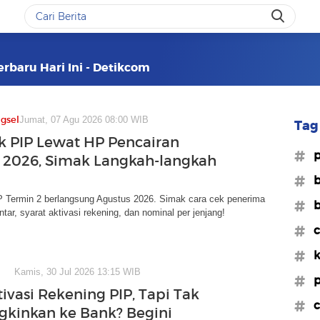
erbaru Hari Ini - Detikcom
gsel
Jumat, 07 Agu 2026 08:00 WIB
Tag 
k PIP Lewat HP Pencairan
#p
 2026, Simak Langkah-langkah
#b
P Termin 2 berlangsung Agustus 2026. Simak cara cek penerima
#b
ntar, syarat aktivasi rekening, dan nominal per jenjang!
#c
#
Kamis, 30 Jul 2026 13:15 WIB
#p
ivasi Rekening PIP, Tapi Tak
#c
kinkan ke Bank? Begini