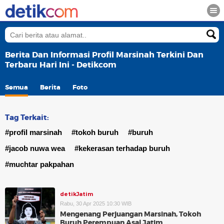
Berita Dan Informasi Profil Marsinah Terkini Dan
Terbaru Hari Ini - Detikcom
Semua
Berita
Foto
Tag Terkait:
#profil marsinah
#tokoh buruh
#buruh
#jacob nuwa wea
#kekerasan terhadap buruh
#muchtar pakpahan
detikJatim
Rabu, 30 Apr 2025 10:30 WIB
Mengenang Perjuangan Marsinah, Tokoh
Buruh Perempuan Asal Jatim