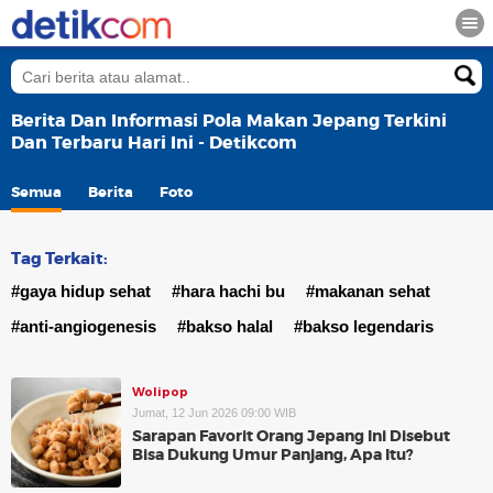
Berita Dan Informasi Pola Makan Jepang Terkini
Dan Terbaru Hari Ini - Detikcom
Semua
Berita
Foto
Tag Terkait:
#gaya hidup sehat
#hara hachi bu
#makanan sehat
#anti-angiogenesis
#bakso halal
#bakso legendaris
Wolipop
Jumat, 12 Jun 2026 09:00 WIB
Sarapan Favorit Orang Jepang Ini Disebut
Bisa Dukung Umur Panjang, Apa Itu?