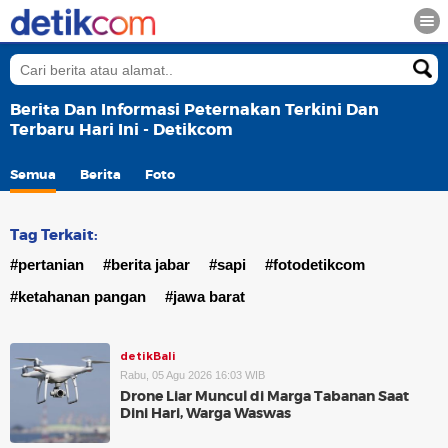
Berita Dan Informasi Peternakan Terkini Dan
Terbaru Hari Ini - Detikcom
Semua
Berita
Foto
Tag Terkait:
#pertanian
#berita jabar
#sapi
#fotodetikcom
#ketahanan pangan
#jawa barat
detikBali
Rabu, 05 Agu 2026 16:03 WIB
Drone Liar Muncul di Marga Tabanan Saat
Dini Hari, Warga Waswas