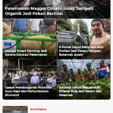
Peternakan Maggot Cimahi Sulap Sampah
Organik Jadi Pakan Bernilai
8 Potret David Beckham Alih
Inovasi Smart Farming Jadi
Profesi Jadi Petani Tampan,
Sarana Edukasi Peternakan
Beternak Ayam
Upaya Mendongkrak Produksi
Edukasi untuk Masyarakat
Susu Sapi dan Pertumbuhan
Difabel Bisa Jadi Petani dan
Ekonomi
Peternak
detikJabar