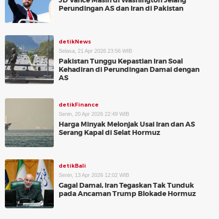
JD Vance Masih di Washington Jelang
Perundingan AS dan Iran di Pakistan
detikNews
Selasa, 21 Apr 2026 23:56 WIB
Pakistan Tunggu Kepastian Iran Soal
Kehadiran di Perundingan Damai dengan
AS
detikFinance
Senin, 20 Apr 2026 22:49 WIB
Harga Minyak Melonjak Usai Iran dan AS
Serang Kapal di Selat Hormuz
detikBali
Senin, 13 Apr 2026 12:02 WIB
Gagal Damai, Iran Tegaskan Tak Tunduk
pada Ancaman Trump Blokade Hormuz