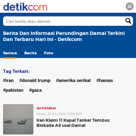
Berita Dan Informasi Perundingan Damai Terkini
Dan Terbaru Hari Ini - Detikcom
Semua
Berita
Foto
Tag Terkait:
#iran
#donald trump
#amerika serikat
#hamas
#pakistan
#gaza
detikJabar
Kamis, 18 Jun 2026 23:00 WIB
Iran Klaim 11 Kapal Tanker Tembus
Blokade AS usai Damai