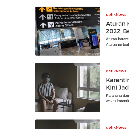
detikNews
Aturan 
2022, Be
Aturan karant
Aturan ini ber
detikNews
Karanti
Kini Jad
Karantina dar
waktu karantin
detikNews