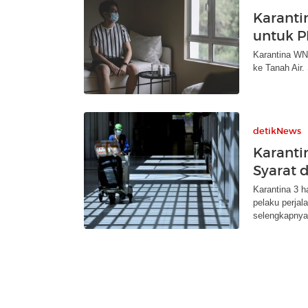
Karanti
untuk P
Karantina WNI
ke Tanah Air.
detikNews
Karantin
Syarat 
Karantina 3 ha
pelaku perjal
selengkapnya