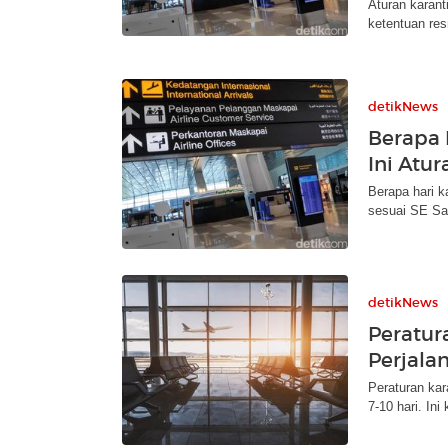
Aturan karanti
ketentuan res
detikNews
Berapa 
Ini Atu
Berapa hari ka
sesuai SE Sa
detikNews
Peratur
Perjalan
Peraturan kar
7-10 hari. Ini