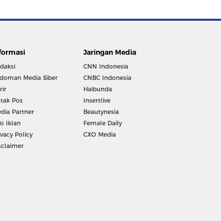
formasi
Jaringan Media
daksi
CNN Indonesia
doman Media Siber
CNBC Indonesia
rir
Haibunda
tak Pos
Insertlive
dia Partner
Beautynesia
fo Iklan
Female Daily
ivacy Policy
CXO Media
sclaimer