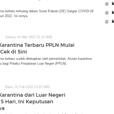
#k
ina terbaru tertuang dalam Surat Edaran (SE) Satgas COVID-19
#k
n 2022. Ini isinya.
#k
Selasa, 01 Mar 2022 15:12 WIB
Karantina Terbaru PPLN Mulai
 Cek di Sini
ina terbaru sudah ditetapkan oleh pemerintah. Aturan karantina
ku bagi Pelaku Perjalanan Luar Negeri (PPLN).
Rabu, 02 Feb 2022 13:42 WIB
Karantina dari Luar Negeri
5 Hari, Ini Keputusan
ya