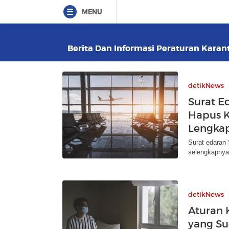
MENU
Berita Dan Informasi Peraturan Karant
detikNews
Surat E
Hapus Ka
Lengka
Surat edaran S
selengkapnya
detikNews
Aturan 
yang Su