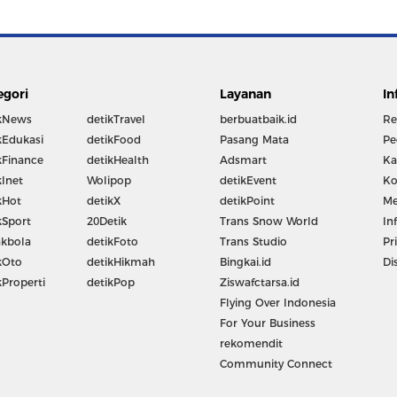
egori
Layanan
In
kNews
detikTravel
berbuatbaik.id
Re
kEdukasi
detikFood
Pasang Mata
Pe
kFinance
detikHealth
Adsmart
Ka
kInet
Wolipop
detikEvent
Ko
kHot
detikX
detikPoint
Me
kSport
20Detik
Trans Snow World
In
kbola
detikFoto
Trans Studio
Pr
kOto
detikHikmah
Bingkai.id
Di
kProperti
detikPop
Ziswafctarsa.id
Flying Over Indonesia
For Your Business
rekomendit
Community Connect