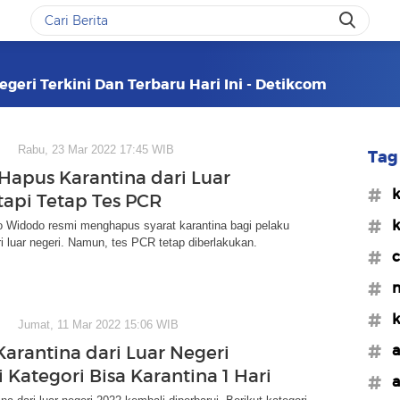
egeri Terkini Dan Terbaru Hari Ini - Detikcom
Rabu, 23 Mar 2022 17:45 WIB
Tag 
Hapus Karantina dari Luar
#k
 tapi Tetap Tes PCR
#k
o Widodo resmi menghapus syarat karantina bagi pelaku
ri luar negeri. Namun, tes PCR tetap diberlakukan.
#c
#m
#k
Jumat, 11 Mar 2022 15:06 WIB
#a
Karantina dari Luar Negeri
i Kategori Bisa Karantina 1 Hari
#a