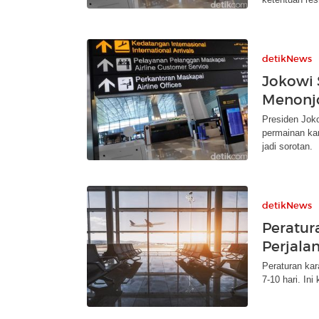
detikNews
Jokowi 
Menonjo
Presiden Jok
permainan kar
jadi sorotan.
detikNews
Peratur
Perjalan
Peraturan kar
7-10 hari. Ini