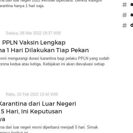
na dari luar negeri 2022 kembali diperbarui. Berikut kategori
#a
arantina hanya 1 hari saja.
#a
#d
Selasa, 08 Mar 2022 18:37 WIB
i PPLN Vaksin Lengkap
na 1 Hari Dilakukan Tiap Pekan
esmi mengurangi durasi karantina bagi pelaku PPLN yang sudah
orona kedua atau ketiga. Kebijakan ini akan dievaluasi setiap
Rabu, 02 Feb 2022 13:42 WIB
Karantina dari Luar Negeri
5 Hari, Ini Keputusan
ya
na dari luar negeri resmi diperbarui menjadi 5 hari. Simak
minya berikut ini.