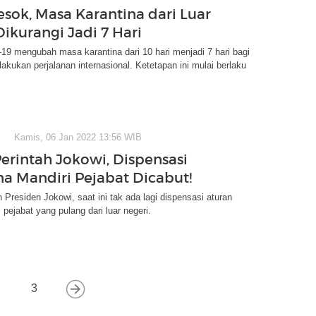
esok, Masa Karantina dari Luar
Dikurangi Jadi 7 Hari
19 mengubah masa karantina dari 10 hari menjadi 7 hari bagi
kukan perjalanan internasional. Ketetapan ini mulai berlaku
Kamis, 06 Jan 2022 13:56 WIB
Perintah Jokowi, Dispensasi
na Mandiri Pejabat Dicabut!
 Presiden Jokowi, saat ini tak ada lagi dispensasi aturan
 pejabat yang pulang dari luar negeri.
3