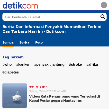
Berita Dan Informasi Penyakit Mematikan Terkini
Dan Terbaru Hari Ini - Detikcom
Semua
Berita
Foto
Tag Terkait:
#who
#kanker
#penyakit jantung
#stroke
#afrika
#diabetes
detikHealth
Selasa, 05 Mei 2026 11:48 WIB
Video: Kata Penumpang yang Terisolasi di
Kapal Pesiar gegara Hantavirus