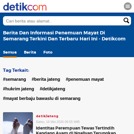
Berita Dan Informasi Penemuan Mayat Di
Semarang Terkini Dan Terbaru Hari Ini - Detikcom
Semua
Berita
Foto
Tag Terkait:
#semarang
#berita jateng
#penemuan mayat
#hukrim jateng
#detikjateng
#mayat berbaju bawaslu di semarang
detikJateng
Sabtu, 16 Mei 2026 09:55 WIB
Identitas Perempuan Tewas Tertindih
Kandang Ayam di Ngaliyan Terungkap