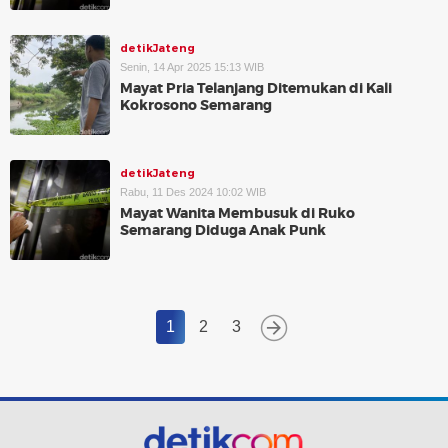
detikJateng
Senin, 14 Apr 2025 15:13 WIB
Mayat Pria Telanjang Ditemukan di Kali
Kokrosono Semarang
detikJateng
Rabu, 11 Des 2024 10:02 WIB
Mayat Wanita Membusuk di Ruko
Semarang Diduga Anak Punk
1
2
3