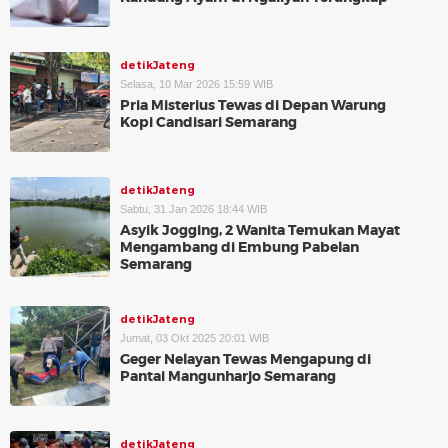
detikJateng
Selasa, 10 Mar 2026 15:59 WIB
Pria Misterius Tewas di Depan Warung
Kopi Candisari Semarang
detikJateng
Sabtu, 31 Jan 2026 18:44 WIB
Asyik Jogging, 2 Wanita Temukan Mayat
Mengambang di Embung Pabelan
Semarang
detikJateng
Jumat, 03 Okt 2025 20:01 WIB
Geger Nelayan Tewas Mengapung di
Pantai Mangunharjo Semarang
detikJateng