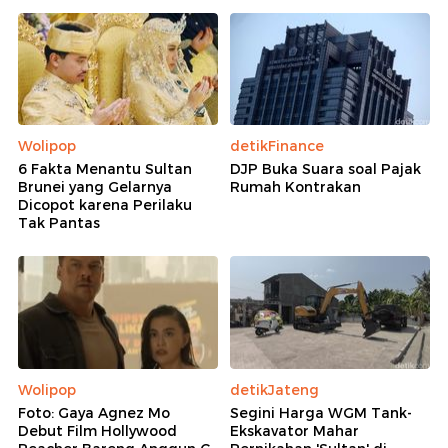
Wolipop
detikFinance
6 Fakta Menantu Sultan
DJP Buka Suara soal Pajak
Brunei yang Gelarnya
Rumah Kontrakan
Dicopot karena Perilaku
Tak Pantas
Wolipop
detikJateng
Foto: Gaya Agnez Mo
Segini Harga WGM Tank-
Debut Film Hollywood
Ekskavator Mahar