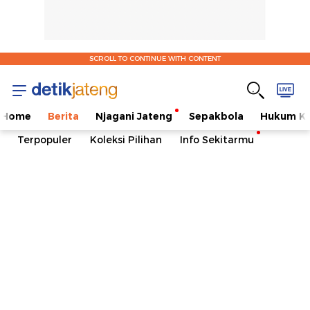
SCROLL TO CONTINUE WITH CONTENT
Home
Berita
Njagani Jateng
Sepakbola
Hukum Kr
Terpopuler
Koleksi Pilihan
Info Sekitarmu