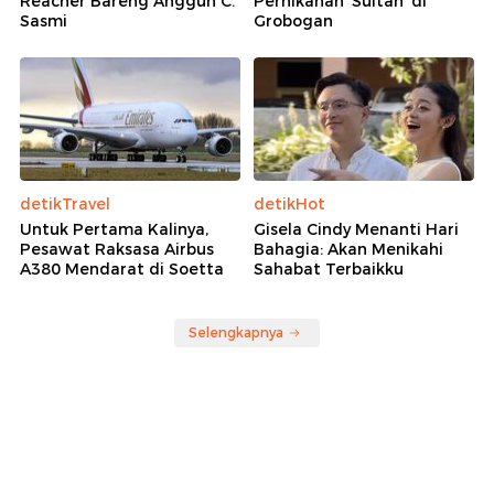
Reacher Bareng Anggun C.
Pernikahan 'Sultan' di
Sasmi
Grobogan
detikTravel
detikHot
Untuk Pertama Kalinya,
Gisela Cindy Menanti Hari
Pesawat Raksasa Airbus
Bahagia: Akan Menikahi
A380 Mendarat di Soetta
Sahabat Terbaikku
Selengkapnya