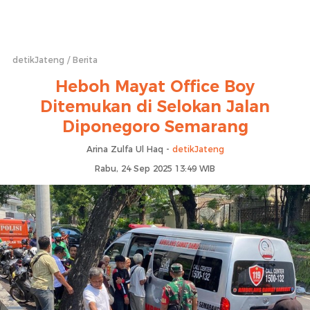
detikJateng
Berita
Heboh Mayat Office Boy
Ditemukan di Selokan Jalan
Diponegoro Semarang
Arina Zulfa Ul Haq -
detikJateng
Rabu, 24 Sep 2025 13:49 WIB