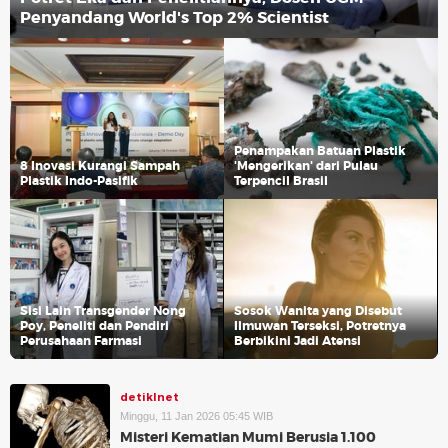
Penyandang World's Top 2% Scientist
Penampakan Batuan Plastik
8 Inovasi Kurangi Sampah
'Mengerikan' dari Pulau
Plastik Indo-Pasifik
Terpencil Brasil
Sisi Lain Transgender Nong
Sosok Wanita yang Disebut
Poy, Peneliti dan Pendiri
Ilmuwan Terseksi, Potretnya
Perusahaan Farmasi
Berbikini Jadi Atensi
detikInet
Minggu, 11 Jan 2026 05:45 WIB
Misteri Kematian Mumi Berusia 1.100