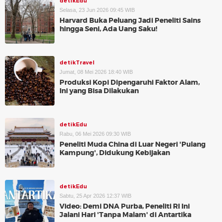
detikEdu
Selasa, 23 Jun 2026 09:45 WIB
Harvard Buka Peluang Jadi Peneliti Sains
hingga Seni, Ada Uang Saku!
detikTravel
Jumat, 08 Mei 2026 18:40 WIB
Produksi Kopi Dipengaruhi Faktor Alam,
Ini yang Bisa Dilakukan
detikEdu
Rabu, 06 Mei 2026 09:30 WIB
Peneliti Muda China di Luar Negeri 'Pulang
Kampung', Didukung Kebijakan
detikEdu
Sabtu, 25 Apr 2026 12:37 WIB
Video: Demi DNA Purba, Peneliti RI Ini
Jalani Hari 'Tanpa Malam' di Antartika