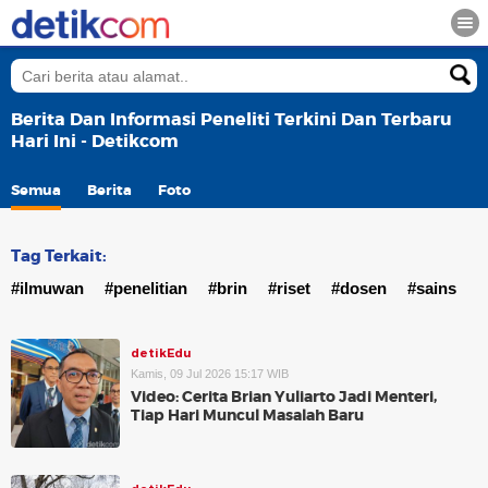
Berita Dan Informasi Peneliti Terkini Dan Terbaru
Hari Ini - Detikcom
Semua
Berita
Foto
Tag Terkait:
#ilmuwan
#penelitian
#brin
#riset
#dosen
#sains
detikEdu
Kamis, 09 Jul 2026 15:17 WIB
Video: Cerita Brian Yuliarto Jadi Menteri,
Tiap Hari Muncul Masalah Baru