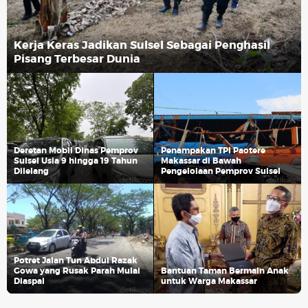
Kerja Keras Jadikan Sulsel Sebagai Penghasil
Pisang Terbesar Dunia
Deretan Mobil Dinas Pemprov
Penampakan TPI Paotere
Sulsel Usia 9 hingga 19 Tahun
Makassar di Bawah
Dilelang
Pengelolaan Pemprov Sulsel
Potret Jalan Tun Abdul Razak
Gowa yang Rusak Parah Mulai
Bantuan Taman Bermain Anak
Diaspal
untuk Warga Makassar