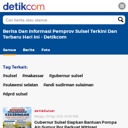
Berita Dan Informasi Pemprov Sulsel Terkini Dan
Terbaru Hari Ini - Detikcom
Semua
Berita
Foto
Tag Terkait:
#sulsel
#makassar
#gubernur sulsel
#sulawesi selatan
#andi sudirman sulaiman
#dprd sulsel
detikSulsel
Minggu, 09 Agu 2026 10:00 WIB
Gubernur Sulsel Siapkan Bantuan Pompa
Air-Sumur Bor Perkuat Mitigasi