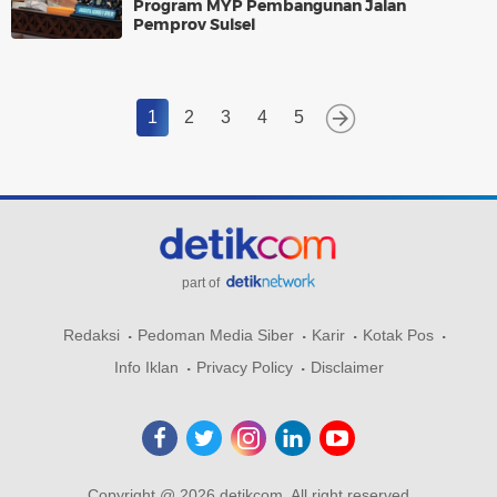
Program MYP Pembangunan Jalan
Pemprov Sulsel
1
2
3
4
5
part of
Redaksi
Pedoman Media Siber
Karir
Kotak Pos
Info Iklan
Privacy Policy
Disclaimer
Copyright @ 2026 detikcom, All right reserved