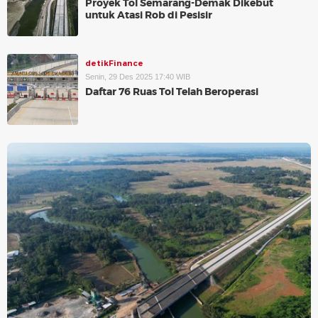
Proyek Tol Semarang-Demak Dikebut
untuk Atasi Rob di Pesisir
detikFinance
Senin, 29 Des 2025 17:40 WIB
Daftar 76 Ruas Tol Telah Beroperasi