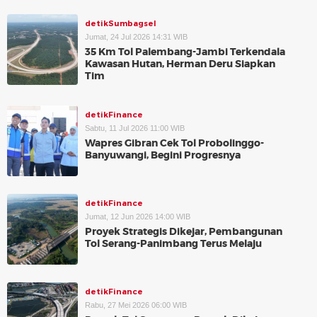
detikSumbagsel
Jumat, 24 Jul 2026 14:31 WIB
35 Km Tol Palembang-Jambi Terkendala
Kawasan Hutan, Herman Deru Siapkan
Tim
detikFinance
Sabtu, 11 Jul 2026 11:00 WIB
Wapres Gibran Cek Tol Probolinggo-
Banyuwangi, Begini Progresnya
detikFinance
Jumat, 12 Jun 2026 14:00 WIB
Proyek Strategis Dikejar, Pembangunan
Tol Serang-Panimbang Terus Melaju
detikFinance
Rabu, 27 Mei 2026 06:00 WIB