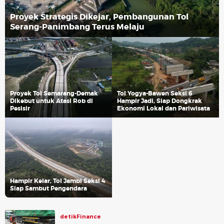
Proyek Strategis Dikejar, Pembangunan Tol
Serang-Panimbang Terus Melaju
Proyek Tol Semarang-Demak
Tol Yogya-Bawen Seksi 6
Dikebut untuk Atasi Rob di
Hampir Jadi, Siap Dongkrak
Pesisir
Ekonomi Lokal dan Pariwisata
Hampir Kelar, Tol Jambi Seksi 4
Siap Sambut Pengendara
detikFinance