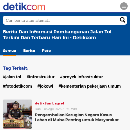
Berita Dan Informasi Pembangunan Jalan Tol
Terkini Dan Terbaru Hari Ini - Detikcom
Semua
Berita
Foto
Tag Terkait:
#jalan tol
#infrastruktur
#proyek infrastruktur
#fotodetikcom
#jokowi
#kementerian pekerjaan umum
detikSumbagsel
Rabu, 05 Agu 2026 21:40 WIB
Pengembalian Kerugian Negara Kasus
Lahan di Muba Penting untuk Masyarakat