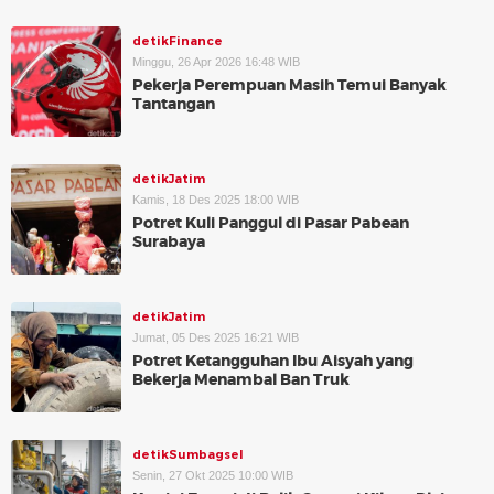
detikFinance
Minggu, 26 Apr 2026 16:48 WIB
Pekerja Perempuan Masih Temui Banyak
Tantangan
detikJatim
Kamis, 18 Des 2025 18:00 WIB
Potret Kuli Panggul di Pasar Pabean
Surabaya
detikJatim
Jumat, 05 Des 2025 16:21 WIB
Potret Ketangguhan Ibu Aisyah yang
Bekerja Menambal Ban Truk
detikSumbagsel
Senin, 27 Okt 2025 10:00 WIB