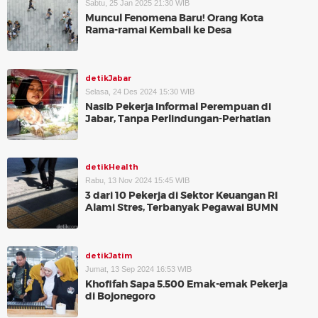
Sabtu, 25 Jan 2025 21:30 WIB
Muncul Fenomena Baru! Orang Kota
Rama-ramai Kembali ke Desa
detikJabar
Selasa, 24 Des 2024 15:30 WIB
Nasib Pekerja Informal Perempuan di
Jabar, Tanpa Perlindungan-Perhatian
detikHealth
Rabu, 13 Nov 2024 15:45 WIB
3 dari 10 Pekerja di Sektor Keuangan RI
Alami Stres, Terbanyak Pegawai BUMN
detikJatim
Jumat, 13 Sep 2024 16:53 WIB
Khofifah Sapa 5.500 Emak-emak Pekerja
di Bojonegoro