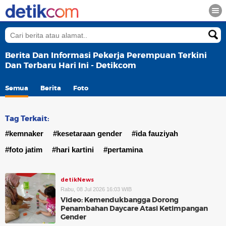
Berita Dan Informasi Pekerja Perempuan Terkini
Dan Terbaru Hari Ini - Detikcom
Semua
Berita
Foto
Tag Terkait:
#kemnaker
#kesetaraan gender
#ida fauziyah
#foto jatim
#hari kartini
#pertamina
detikNews
Rabu, 08 Jul 2026 16:03 WIB
Video: Kemendukbangga Dorong
Penambahan Daycare Atasi Ketimpangan
Gender