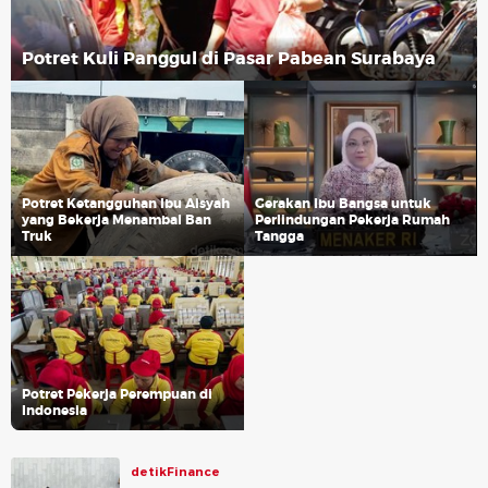
Potret Kuli Panggul di Pasar Pabean Surabaya
Potret Ketangguhan Ibu Aisyah
Gerakan Ibu Bangsa untuk
yang Bekerja Menambal Ban
Perlindungan Pekerja Rumah
Truk
Tangga
Potret Pekerja Perempuan di
Indonesia
detikFinance