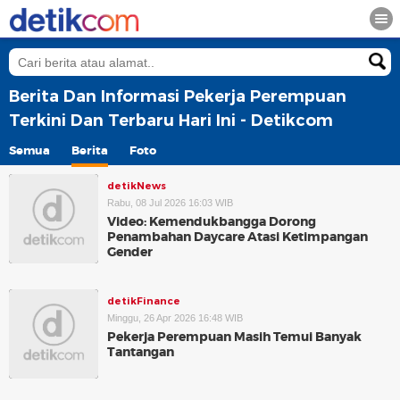
Berita Dan Informasi Pekerja Perempuan
Terkini Dan Terbaru Hari Ini - Detikcom
Semua
Berita
Foto
detikNews
Rabu, 08 Jul 2026 16:03 WIB
Video: Kemendukbangga Dorong
Penambahan Daycare Atasi Ketimpangan
Gender
detikFinance
Minggu, 26 Apr 2026 16:48 WIB
Pekerja Perempuan Masih Temui Banyak
Tantangan