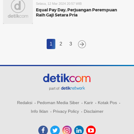
Selasa, 12 Mar 2024 20:57 WIB
Equal Pay Day, Perjuangan Perempuan
Raih Gaji Setara Pria
1
2
3
part of
Redaksi
Pedoman Media Siber
Karir
Kotak Pos
Info Iklan
Privacy Policy
Disclaimer