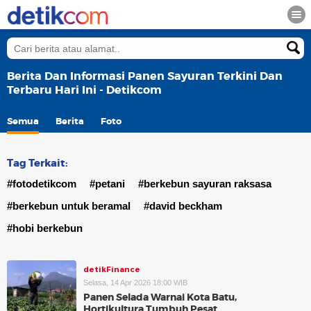
Berita Dan Informasi Panen Sayuran Terkini Dan
Terbaru Hari Ini - Detikcom
Semua
Berita
Foto
Tag Terkait:
#fotodetikcom
#petani
#berkebun sayuran raksasa
#berkebun untuk beramal
#david beckham
#hobi berkebun
detikFinance
Selasa, 14 Apr 2026 18:00 WIB
Panen Selada Warnai Kota Batu,
Hortikultura Tumbuh Pesat