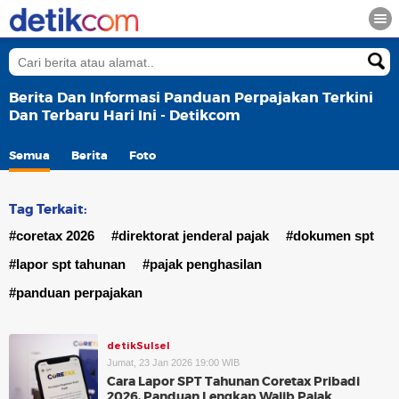
Berita Dan Informasi Panduan Perpajakan Terkini
Dan Terbaru Hari Ini - Detikcom
Semua
Berita
Foto
Tag Terkait:
#coretax 2026
#direktorat jenderal pajak
#dokumen spt
#lapor spt tahunan
#pajak penghasilan
#panduan perpajakan
detikSulsel
Jumat, 23 Jan 2026 19:00 WIB
Cara Lapor SPT Tahunan Coretax Pribadi
2026, Panduan Lengkap Wajib Pajak