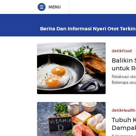
MENU
Berita Dan Informasi Nyeri Otot Terkin
detikFood
Balikin
untuk R
Relaksasi otot
Beberapa asu
detikHealth
Tubuh K
Dampak 