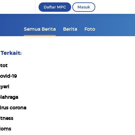
Daftar MPC
Masuk
Semua Berita
Berita
Foto
Terkait:
tot
ovid-19
yeri
lahraga
irus corona
itness
doms