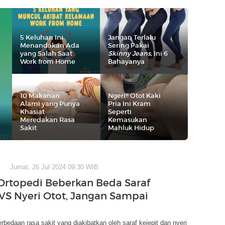
5 Keluhan Ini
Jangan Terlalu
Menandakan Ada
Sering Pakai
yang Salah Saat
Skinny Jeans
, Ini 6
Work from Home
Bahayanya
10 Makanan
Ngeri!! Otot Kaki
Alami yang Punya
Pria Ini Kram
Khasiat
Seperti
Meredakan Rasa
Kemasukan
Sakit
Mahluk Hidup
Jumat, 26 Jul 2024 09:30 WIB
Ortopedi Beberkan Beda Saraf
 VS Nyeri Otot, Jangan Sampai
bedaan rasa sakit yang diakibatkan oleh saraf kejepit dan nyeri