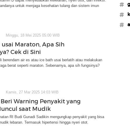
tamin D dapat menyebabkan kelelahan, nyeri otot, dan infeksi.
#g
-tandanya untuk menjaga kesehatan tulang dan sistem imun
#k
#a
Minggu, 18 Mei 2025 05:00 WIB
h usai Maraton, Apa Sih
ya? Cek di Sini
ali berendam air es atau ice bath usai berlatih atau melakukan
hraga berat seperti maraton. Sebenarnya, apa sih fungsinya?
Kamis, 27 Mar 2025 14:03 WIB
Beri Warning Penyakit yang
uncul saat Mudik
hatan RI Budi Gunadi Sadikin mengungkap penyakit yang bisa
udik lebaran. Termasuk hipertensi hingga nyeri otot.