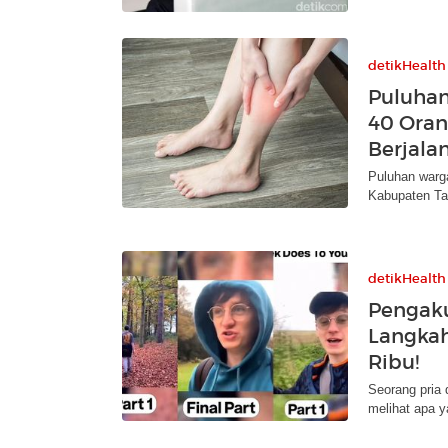
detikHealth
Puluhan
40 Oran
Berjala
Puluhan warg
Kabupaten Tas
detikHealth
Pengaku
Langkah
Ribu!
Seorang pria 
melihat apa y