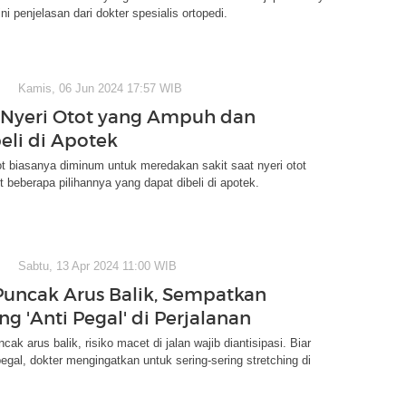
ini penjelasan dari dokter spesialis ortopedi.
Kamis, 06 Jun 2024 17:57 WIB
 Nyeri Otot yang Ampuh dan
eli di Apotek
ot biasanya diminum untuk meredakan sakit saat nyeri otot
ut beberapa pilihannya yang dapat dibeli di apotek.
Sabtu, 13 Apr 2024 11:00 WIB
Puncak Arus Balik, Sempatkan
ng 'Anti Pegal' di Perjalanan
ak arus balik, risiko macet di jalan wajib diantisipasi. Biar
egal, dokter mengingatkan untuk sering-sering stretching di