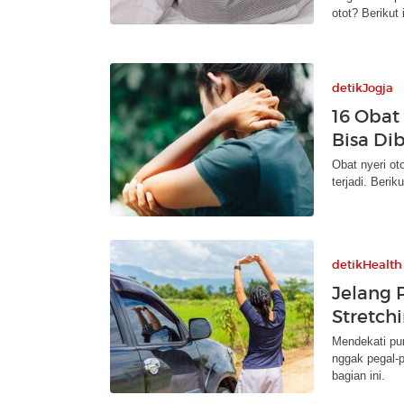
otot? Berikut 
detikJogja
16 Obat
Bisa Dib
Obat nyeri ot
terjadi. Berik
detikHealth
Jelang 
Stretchi
Mendekati punc
nggak pegal-p
bagian ini.