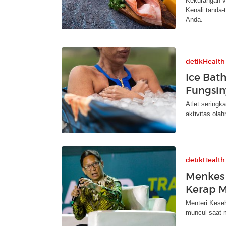
Kekurangan vi
Kenali tanda
Anda.
detikHealth
Ice Bat
Fungsin
Atlet seringk
aktivitas ola
detikHealth
Menkes 
Kerap M
Menteri Kese
muncul saat m