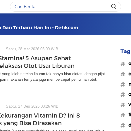
i Dan Terbaru Hari Ini - Detikcom
Sabtu, 28 Mar 2026 05:00 WIB
Tag 
 Stamina! 5 Asupan Sehat
#o
elaksasi Otot Usai Liburan
#c
 yang lelah setelah liburan tak hanya bisa diatasi dengan pijat.
pan makanan ternyata juga mempercepat pemulihan otot.
#n
#o
#v
Sabtu, 27 Des 2025 08:26 WIB
#f
ekurangan Vitamin D? Ini 8
yang Bisa Dirasakan
#