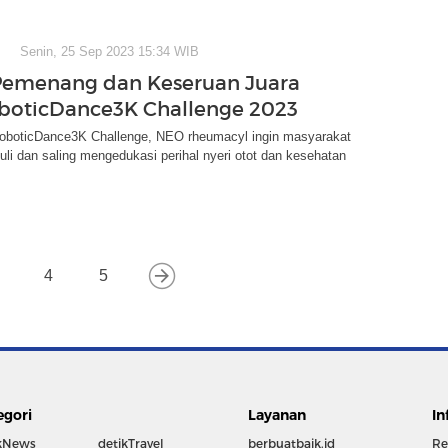
Senin, 25 Sep 2023 15:34 WIB
 Pemenang dan Keseruan Juara
boticDance3K Challenge 2023
roboticDance3K Challenge, NEO rheumacyl ingin masyarakat
duli dan saling mengedukasi perihal nyeri otot dan kesehatan
4
5
egori
Layanan
In
kNews
detikTravel
berbuatbaik.id
Re