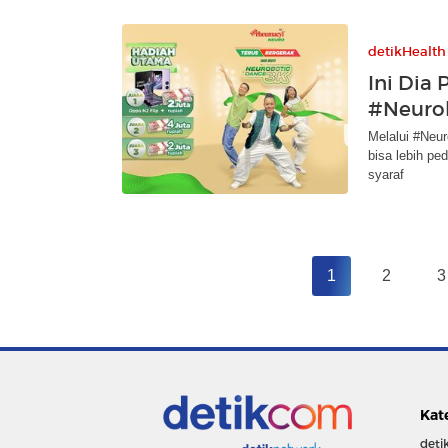
detikHealth
Ini Dia
#Neuro
Melalui #Neu
bisa lebih pe
syaraf
1
2
3
Kat
deti