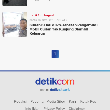
detikSumbagsel
Kamis, 07 Nov 2024 19:01 WIB
Sudah 6 Hari di RS, Jenazah Pengemudi
Mobil Curian Tak Kunjung Diambil
Keluarga
1
part of
Redaksi
Pedoman Media Siber
Karir
Kotak Pos
Info Iklan
Privacy Policy
Disclaimer