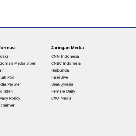
formasi
Jaringan Media
daksi
CNN Indonesia
doman Media Siber
CNBC Indonesia
rir
Haibunda
tak Pos
Insertlive
dia Partner
Beautynesia
fo Iklan
Female Daily
ivacy Policy
CXO Media
sclaimer