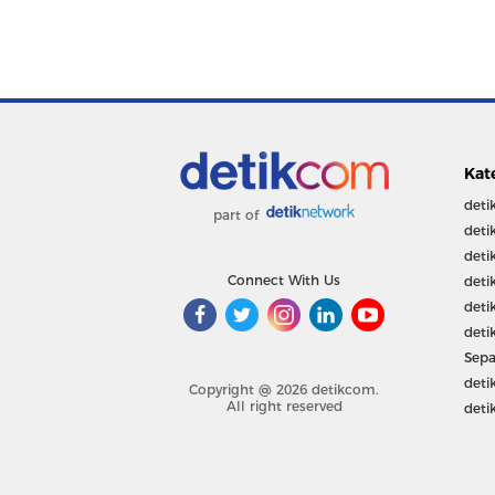
Kat
deti
part of
deti
deti
Connect With Us
deti
deti
deti
Sepa
deti
Copyright @ 2026 detikcom.
All right reserved
deti