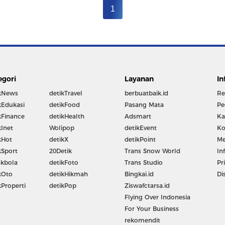
1
egori
Layanan
In
kNews
detikTravel
berbuatbaik.id
Re
kEdukasi
detikFood
Pasang Mata
Pe
kFinance
detikHealth
Adsmart
Ka
kInet
Wolipop
detikEvent
Ko
kHot
detikX
detikPoint
Me
kSport
20Detik
Trans Snow World
In
kbola
detikFoto
Trans Studio
Pr
kOto
detikHikmah
Bingkai.id
Di
kProperti
detikPop
Ziswafctarsa.id
Flying Over Indonesia
For Your Business
rekomendit