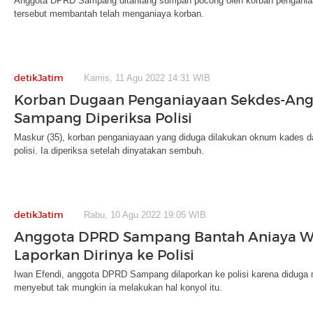
Anggota DPRD Sampang ditantang sumpah pocong oleh korban pengania
tersebut membantah telah menganiaya korban.
detikJatim
Kamis, 11 Agu 2022 14:31 WIB
Korban Dugaan Penganiayaan Sekdes-An
Sampang Diperiksa Polisi
Maskur (35), korban penganiayaan yang diduga dilakukan oknum kades 
polisi. Ia diperiksa setelah dinyatakan sembuh.
detikJatim
Rabu, 10 Agu 2022 19:05 WIB
Anggota DPRD Sampang Bantah Aniaya W
Laporkan Dirinya ke Polisi
Iwan Efendi, anggota DPRD Sampang dilaporkan ke polisi karena didug
menyebut tak mungkin ia melakukan hal konyol itu.