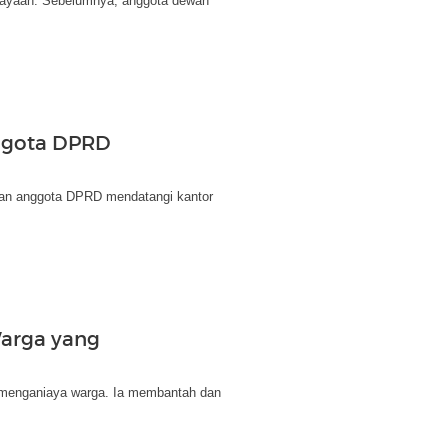
ayaan. Sebelumnya, anggota dewan
ggota DPRD
dan anggota DPRD mendatangi kantor
arga yang
a menganiaya warga. Ia membantah dan