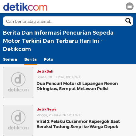
Berita Dan Informasi Pencurian Sepeda
Motor Terkini Dan Terbaru Hari Ini -
Detikcom
Semua
Berita
Foto
detikBali
Selasa, 28 Jul 2026 09:09 WIB
Dua Pencuri Motor di Lapangan Renon
Diringkus, Sempat Melawan Polisi
detikNews
Minggu, 26 Jul 2026 11:11 WIB
Viral 2 Pelaku Curanmor Kepergok Saat
Beraksi Todong Senpi ke Warga Depok