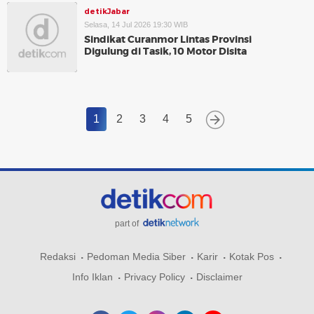
detikJabar
Selasa, 14 Jul 2026 19:30 WIB
Sindikat Curanmor Lintas Provinsi
Digulung di Tasik, 10 Motor Disita
1
2
3
4
5
part of
Redaksi
Pedoman Media Siber
Karir
Kotak Pos
Info Iklan
Privacy Policy
Disclaimer