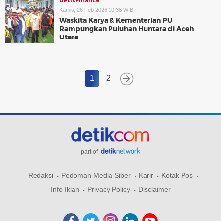
detikFinance
Kamis, 26 Feb 2026 10:38 WIB
Waskita Karya & Kementerian PU
Rampungkan Puluhan Huntara di Aceh
Utara
1
2
part of
Redaksi
Pedoman Media Siber
Karir
Kotak Pos
Info Iklan
Privacy Policy
Disclaimer