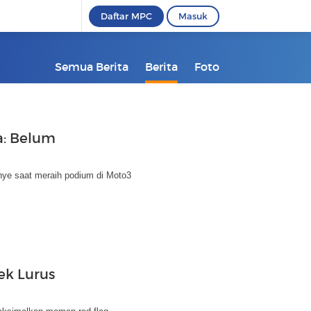
Daftar MPC
Masuk
Semua Berita
Berita
Foto
a: Belum
anye saat meraih podium di Moto3
rek Lurus