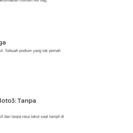
aksimalkan momen red flag.
ga
sil. Sebuah podium yang tak pernah
Moto3: Tanpa
if dan tanpa rasa takut saat tampil di