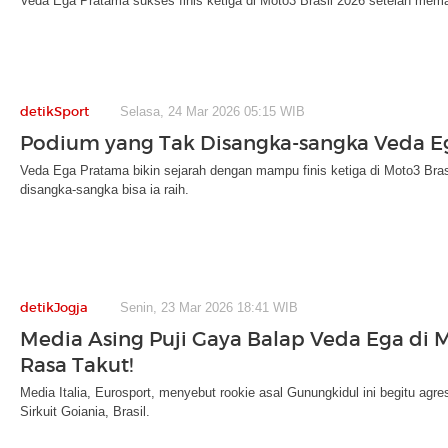
Veda Ega Pratama sukses finis ketiga di Moto3 Brasil 2026 setelah mem
detikSport
Selasa, 24 Mar 2026 05:15 WIB
Podium yang Tak Disangka-sangka Veda E
Veda Ega Pratama bikin sejarah dengan mampu finis ketiga di Moto3 Bra
disangka-sangka bisa ia raih.
detikJogja
Senin, 23 Mar 2026 18:41 WIB
Media Asing Puji Gaya Balap Veda Ega di 
Rasa Takut!
Media Italia, Eurosport, menyebut rookie asal Gunungkidul ini begitu agres
Sirkuit Goiania, Brasil.