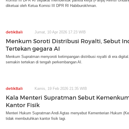
Komisi III DPR RI sepakat membentuk panitia kerja (Panja) Revisi Undan
diketuai oleh Ketua Komisi III DPR RI Habiburokhman.
detikBali
Jumat, 10 Apr 2026 17:23 WIB
Menkum Soroti Distribusi Royalti, Sebut Ind
Tertekan gegara AI
Menkum Supratman menyoroti ketimpangan distribusi royalti di era digital. 
semakin tertekan di tengah perkembangan AI.
detikBali
Kamis, 19 Feb 2026 21:35 WIB
Kala Menteri Supratman Sebut Kemenkum
Kantor Fisik
Menteri Hukum Supratman Andi Agtas menyebut Kementerian Hukum (Kem
tidak membutuhkan kantor fisik lagi.