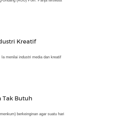
g-Undang (RUU) Polri. Panja tersebut
ustri Kreatif
Ia menilai industri media dan kreatif
 Tak Butuh
enkum) berkeinginan agar suatu hari