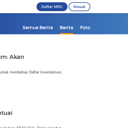
Daftar MPC
Masuk
m
Semua Berita
Berita
Foto
um: Akan
untuk membahas Daftar Inventarisasi
etuai