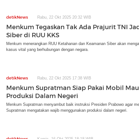
detikNews
Rabu, 22 Okt 2025 20:32 WIB
Menkum Tegaskan Tak Ada Prajurit TNI Jad
Siber di RUU KKS
Menkum menerangkan RUU Ketahanan dan Keamanan Siber akan mengatur
kasus vital yang berhubungan dengan negara.
detikNews
Rabu, 22 Okt 2025 17:38 WIB
Menkum Supratman Siap Pakai Mobil Maun
Produksi Dalam Negeri
Menkum Supratman menyambut baik instruksi Presiden Prabowo agar me
Supratman mengatakan wajib menggunakan produksi dalam negeri.
detikNews
Kamis, 16 Okt 2025 18:18 WIB