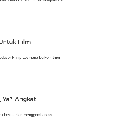
arya Khoirul Trian. Simak sinopsis dan
Untuk Film
roduser Philip Lesmana berkomitmen
, Ya?' Angkat
ku best-seller, menggambarkan