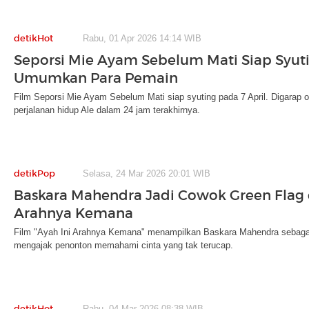
detikHot
Rabu, 01 Apr 2026 14:14 WIB
Seporsi Mie Ayam Sebelum Mati Siap Syuti
Umumkan Para Pemain
Film Seporsi Mie Ayam Sebelum Mati siap syuting pada 7 April. Digarap ol
perjalanan hidup Ale dalam 24 jam terakhirnya.
detikPop
Selasa, 24 Mar 2026 20:01 WIB
Baskara Mahendra Jadi Cowok Green Flag d
Arahnya Kemana
Film "Ayah Ini Arahnya Kemana" menampilkan Baskara Mahendra sebagai
mengajak penonton memahami cinta yang tak terucap.
detikHot
Rabu, 04 Mar 2026 08:38 WIB