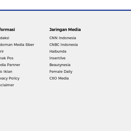
formasi
Jaringan Media
daksi
CNN Indonesia
doman Media Siber
CNBC Indonesia
rir
Haibunda
tak Pos
Insertlive
dia Partner
Beautynesia
fo Iklan
Female Daily
ivacy Policy
CXO Media
sclaimer