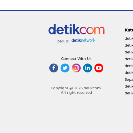
Kat
deti
part of
deti
deti
Connect With Us
deti
deti
deti
Sepa
deti
Copyright @ 2026 detikcom.
All right reserved
deti