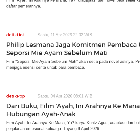
Film "Ayah, Ini Arahnya ke Mana, Ya?" diadaptasi dari novel best seller k
daftar pemerannya.
detikHot
Sabtu, 11 Apr 2026 22:02 WIB
Philip Lesmana Jaga Komitmen Pembaca 
Seporsi Mie Ayam Sebelum Mati
Film "Seporsi Mie Ayam Sebelum Mati" akan setia pada novel aslinya. P
menjaga esensi cerita untuk para pembaca.
detikPop
Sabtu, 04 Apr 2026 08:01 WIB
Dari Buku, Film 'Ayah, Ini Arahnya Ke Mana
Hubungan Ayah-Anak
Film Ayah, Ini Arahnya Ke Mana, Ya? karya Kuntz Agus, adaptasi dari bu
perjalanan emosional keluarga. Tayang 9 April 2026.