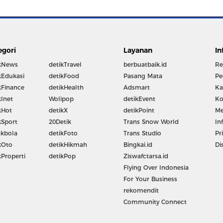
egori
Layanan
In
kNews
detikTravel
berbuatbaik.id
Re
kEdukasi
detikFood
Pasang Mata
Pe
kFinance
detikHealth
Adsmart
Ka
kInet
Wolipop
detikEvent
Ko
kHot
detikX
detikPoint
Me
kSport
20Detik
Trans Snow World
In
kbola
detikFoto
Trans Studio
Pr
kOto
detikHikmah
Bingkai.id
Di
kProperti
detikPop
Ziswafctarsa.id
Flying Over Indonesia
For Your Business
rekomendit
Community Connect