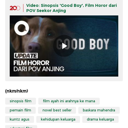
Video: Sinopsis 'Good Boy', Film Horor dari
POV Seekor Anjing
(nkm/nkm)
sinopsis film
film ayah ini arahnya ke mana
pemain film
novel best seller
baskara mahendra
kuntz agus
kehidupan keluarga
drama keluarga