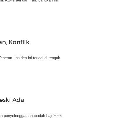
ik AS-Israel dan Iran. Langkah ini
n, Konflik
ran. Insiden ini terjadi di tengah
eski Ada
an penyelenggaraan ibadah haji 2026