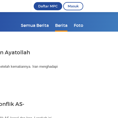
Daftar MPC
Masuk
Semua Berita
Berita
Foto
n Ayatollah
setelah kematiannya. Iran menghadapi
nflik AS-