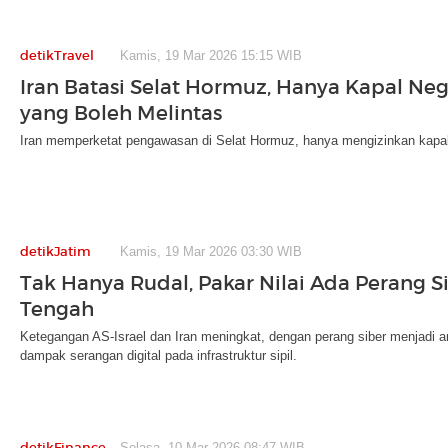
detikTravel
Kamis, 19 Mar 2026 15:15 WIB
Iran Batasi Selat Hormuz, Hanya Kapal Ne
yang Boleh Melintas
Iran memperketat pengawasan di Selat Hormuz, hanya mengizinkan kapal
detikJatim
Kamis, 19 Mar 2026 03:30 WIB
Tak Hanya Rudal, Pakar Nilai Ada Perang S
Tengah
Ketegangan AS-Israel dan Iran meningkat, dengan perang siber menjadi 
dampak serangan digital pada infrastruktur sipil.
detikFinance
Selasa, 10 Mar 2026 08:47 WIB