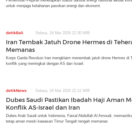
Pemerintah Filipina menetapkan status darurat energi nasional akibat konfl
untuk menjaga ketahanan pasokan energi dan ekonomi.
detikBali
Selasa, 24 Mar 2026 22:30 WIB
Iran Tembak Jatuh Drone Hermes di Tehera
Memanas
Korps Garda Revolusi Iran mengklaim menembak jatuh drone Hermes di Tehe
konflik yang meningkat dengan AS dan Israel.
detikNews
Selasa, 24 Mar 2026 22:12 WIB
Dubes Saudi Pastikan Ibadah Haji Aman M
Konflik AS-Israel dan Iran
Dubes Arab Saudi untuk Indonesia, Faisal Abdullah Al Amoudi, memastik
tetap aman meski kawasan Timur Tengah tengah memanas