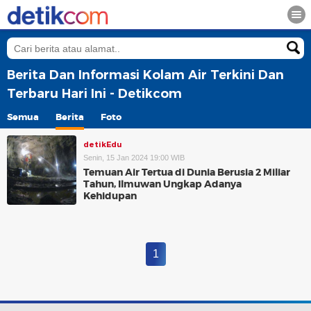
Berita Dan Informasi Kolam Air Terkini Dan
Terbaru Hari Ini - Detikcom
Semua
Berita
Foto
detikEdu
Senin, 15 Jan 2024 19:00 WIB
Temuan Air Tertua di Dunia Berusia 2 Miliar
Tahun, Ilmuwan Ungkap Adanya
Kehidupan
1