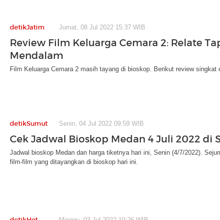
detikJatim
Jumat, 08 Jul 2022 15:37 WIB
Review Film Keluarga Cemara 2: Relate Ta
Mendalam
Film Keluarga Cemara 2 masih tayang di bioskop. Berikut review singkat da
detikSumut
Senin, 04 Jul 2022 09:59 WIB
Cek Jadwal Bioskop Medan 4 Juli 2022 di S
Jadwal bioskop Medan dan harga tiketnya hari ini, Senin (4/7/2022). Sej
film-film yang ditayangkan di bioskop hari ini.
detikHot
Minggu, 03 Jul 2022 10:26 WIB