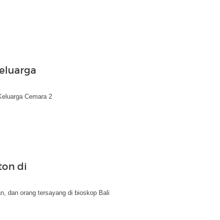
Keluarga
n Keluarga Cemara 2
ton di
, dan orang tersayang di bioskop Bali