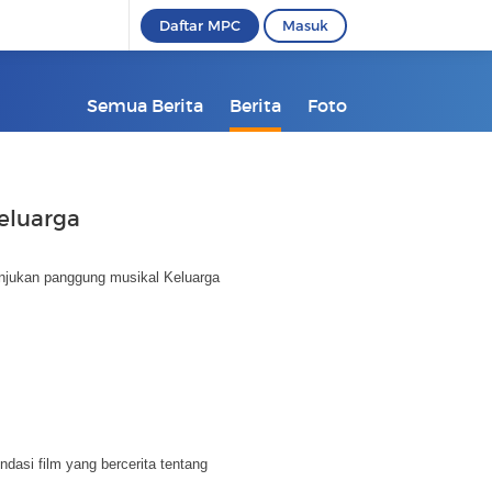
Daftar MPC
Masuk
Semua Berita
Berita
Foto
eluarga
unjukan panggung musikal Keluarga
ndasi film yang bercerita tentang