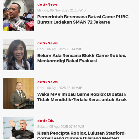
detikNews
Minggu, 09 Nov 2025 21:10 WIB
Pemerintah Berencana Batasi Game PUBG
Buntut Ledakan SMAN 72 Jakarta
detikNews
Rabu, 06 Agu 2025 19:14 WIB
Belum Ada Rencana Blokir Game Roblox,
Menkomdigi Bakal Evaluasi
detikNews
Rabu, 06 Agu 2025 15:16 WIB
Waka MPR Imbau Game Roblox Dibatasi:
Tidak Mendidik-Terlalu Keras untuk Anak
detikEdu
Selasa, 05 Agu 2025 07:30 WIB
Kisah Pencipta Roblox, Lulusan Stanford-
Cornell yang Gimnya Dilarang Menteri