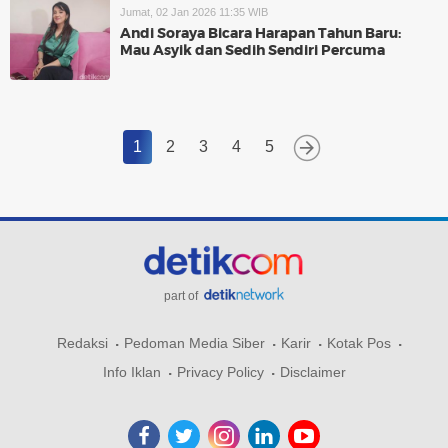
Jumat, 02 Jan 2026 11:35 WIB
Andi Soraya Bicara Harapan Tahun Baru:
Mau Asyik dan Sedih Sendiri Percuma
1
2
3
4
5
part of
Redaksi
Pedoman Media Siber
Karir
Kotak Pos
Info Iklan
Privacy Policy
Disclaimer