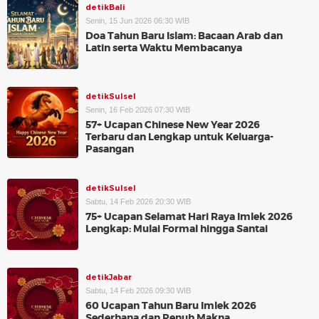
detikBali
Senin, 15 Jun 2026 06:30 WIB
Doa Tahun Baru Islam: Bacaan Arab dan
Latin serta Waktu Membacanya
detikSulsel
Senin, 16 Feb 2026 07:30 WIB
57+ Ucapan Chinese New Year 2026
Terbaru dan Lengkap untuk Keluarga-
Pasangan
detikSulsel
Sabtu, 14 Feb 2026 20:30 WIB
75+ Ucapan Selamat Hari Raya Imlek 2026
Lengkap: Mulai Formal hingga Santai
detikJabar
Sabtu, 14 Feb 2026 09:30 WIB
60 Ucapan Tahun Baru Imlek 2026
Sederhana dan Penuh Makna