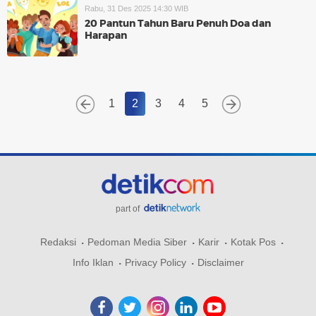
Rabu, 31 Des 2025 14:30 WIB
20 Pantun Tahun Baru Penuh Doa dan
Harapan
1
2
3
4
5
part of
Redaksi
Pedoman Media Siber
Karir
Kotak Pos
Info Iklan
Privacy Policy
Disclaimer