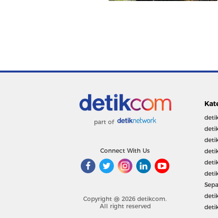
Kat
deti
part of
deti
deti
Connect With Us
deti
deti
deti
Sepa
deti
Copyright @ 2026 detikcom.
All right reserved
deti