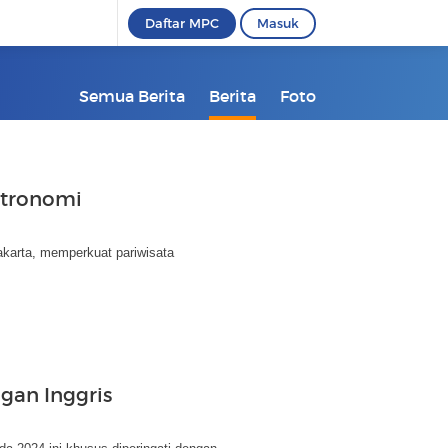
Daftar MPC
Masuk
Semua Berita
Berita
Foto
stronomi
akarta, memperkuat pariwisata
gan Inggris