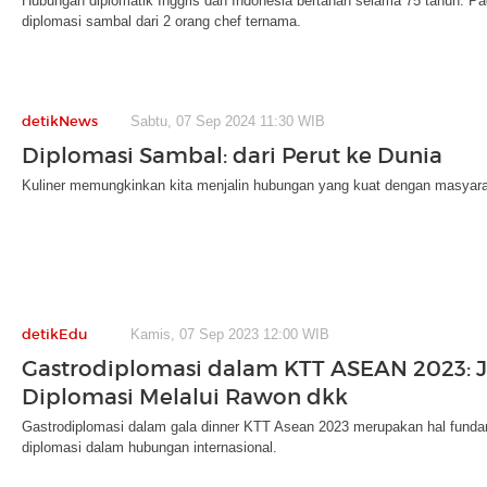
Hubungan diplomatik Inggris dan Indonesia bertahan selama 75 tahun. Pad
diplomasi sambal dari 2 orang chef ternama.
detikNews
Sabtu, 07 Sep 2024 11:30 WIB
Diplomasi Sambal: dari Perut ke Dunia
Kuliner memungkinkan kita menjalin hubungan yang kuat dengan masyarak
detikEdu
Kamis, 07 Sep 2023 12:00 WIB
Gastrodiplomasi dalam KTT ASEAN 2023: J
Diplomasi Melalui Rawon dkk
Gastrodiplomasi dalam gala dinner KTT Asean 2023 merupakan hal fundamen
diplomasi dalam hubungan internasional.