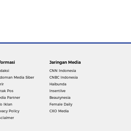
formasi
Jaringan Media
daksi
CNN Indonesia
doman Media Siber
CNBC Indonesia
rir
Haibunda
tak Pos
Insertlive
dia Partner
Beautynesia
fo Iklan
Female Daily
ivacy Policy
CXO Media
sclaimer