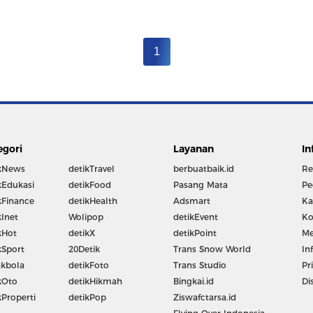
1
egori
Layanan
In
kNews
detikTravel
berbuatbaik.id
Re
kEdukasi
detikFood
Pasang Mata
Pe
kFinance
detikHealth
Adsmart
Ka
kInet
Wolipop
detikEvent
Ko
kHot
detikX
detikPoint
Me
kSport
20Detik
Trans Snow World
In
kbola
detikFoto
Trans Studio
Pr
kOto
detikHikmah
Bingkai.id
Di
kProperti
detikPop
Ziswafctarsa.id