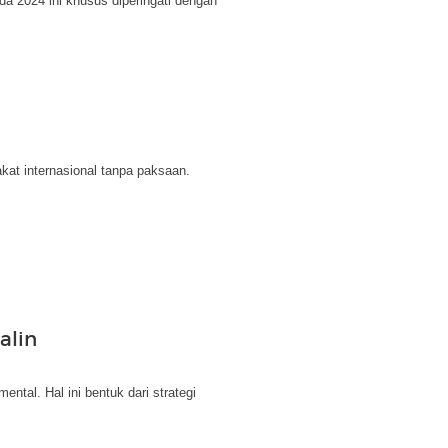
a 2024 ini khusus diperingati dengan
at internasional tanpa paksaan.
alin
tal. Hal ini bentuk dari strategi