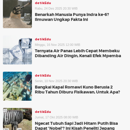
detikEdu
Rabu, 24 Des 2025 20:30 WIB
Benarkah Manusia Punya Indra ke-6?
Ilmuwan Ungkap Fakta Ini
detikEdu
Minggu, 16 Nov 2025 12:00 WIB
Ternyata Air Panas Lebih Cepat Membeku
Dibanding Air Dingin, Kenali Efek Mpemba
detikEdu
Senin, 10 Nov 2025 20:30 WIB
Bangkai Kapal Romawi Kuno Berusia 2
Ribu Tahun Diburu Fisikawan, Untuk Apa?
detikEdu
Jumat, 17 Okt 2025 08:00 WIB
Ngecat Tubuh Sapi Jadi Hitam Putih Bisa
Dapat 'Nobel'? Ini Kisah Peneliti Jepang