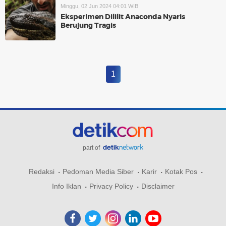
Minggu, 02 Jun 2024 04:01 WIB
Eksperimen Dililit Anaconda Nyaris
Berujung Tragis
1
part of
Redaksi
Pedoman Media Siber
Karir
Kotak Pos
Info Iklan
Privacy Policy
Disclaimer