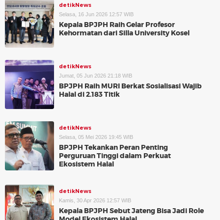
detikNews
Selasa, 16 Jun 2026 12:57 WIB
Kepala BPJPH Raih Gelar Profesor
Kehormatan dari Silla University Kosel
detikNews
Jumat, 05 Jun 2026 21:18 WIB
BPJPH Raih MURI Berkat Sosialisasi Wajib
Halal di 2.183 Titik
detikNews
Selasa, 05 Mei 2026 19:45 WIB
BPJPH Tekankan Peran Penting
Perguruan Tinggi dalam Perkuat
Ekosistem Halal
detikNews
Kamis, 30 Apr 2026 12:57 WIB
Kepala BPJPH Sebut Jateng Bisa Jadi Role
Model Ekosistem Halal