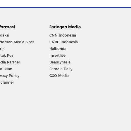
formasi
Jaringan Media
daksi
CNN Indonesia
doman Media Siber
CNBC Indonesia
rir
Haibunda
tak Pos
Insertlive
dia Partner
Beautynesia
fo Iklan
Female Daily
ivacy Policy
CXO Media
sclaimer