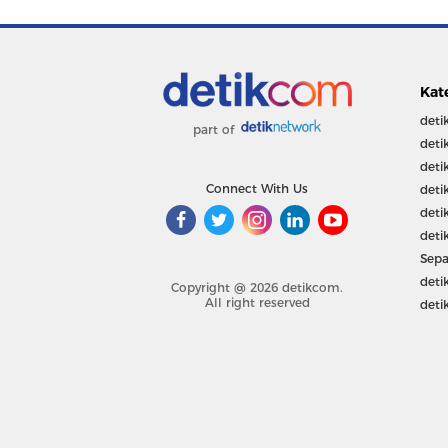
Kat
deti
part of
deti
deti
Connect With Us
deti
deti
deti
Sepa
deti
Copyright @ 2026 detikcom.
All right reserved
deti