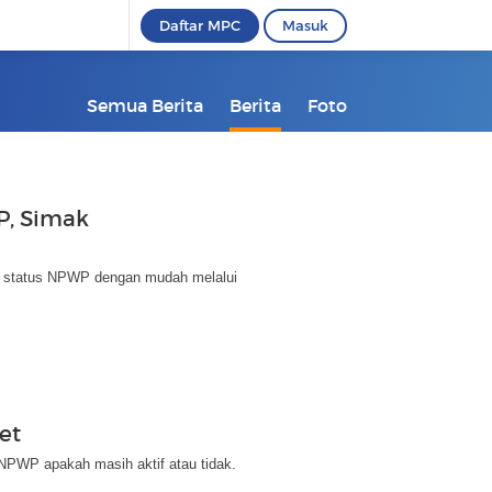
Daftar MPC
Masuk
Semua Berita
Berita
Foto
P, Simak
ek status NPWP dengan mudah melalui
et
NPWP apakah masih aktif atau tidak.