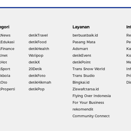
egori
Layanan
In
kNews
detikTravel
berbuatbaik.id
Re
kEdukasi
detikFood
Pasang Mata
Pe
kFinance
detikHealth
Adsmart
Ka
kInet
Wolipop
detikEvent
Ko
kHot
detikX
detikPoint
Me
kSport
20Detik
Trans Snow World
In
kbola
detikFoto
Trans Studio
Pr
kOto
detikHikmah
Bingkai.id
Di
kProperti
detikPop
Ziswafctarsa.id
Flying Over Indonesia
For Your Business
rekomendit
Community Connect