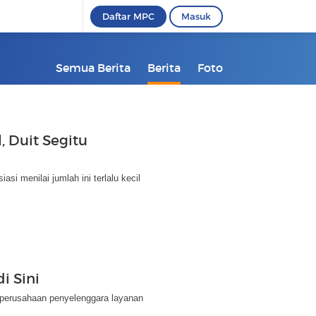
Daftar MPC
Masuk
Semua Berita
Berita
Foto
l, Duit Segitu
i menilai jumlah ini terlalu kecil
i Sini
perusahaan penyelenggara layanan