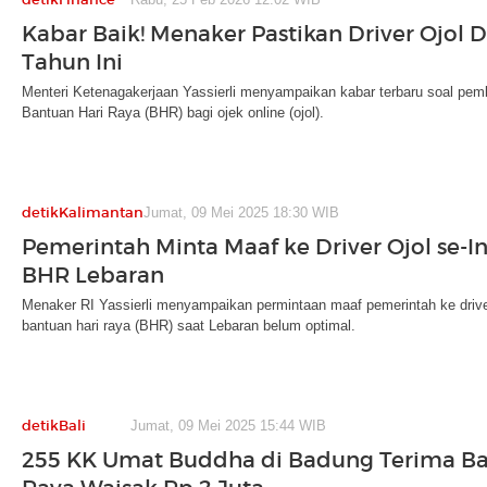
Kabar Baik! Menaker Pastikan Driver Ojol D
Tahun Ini
Menteri Ketenagakerjaan Yassierli menyampaikan kabar terbaru soal pem
Bantuan Hari Raya (BHR) bagi ojek online (ojol).
detikKalimantan
Jumat, 09 Mei 2025 18:30 WIB
Pemerintah Minta Maaf ke Driver Ojol se-I
BHR Lebaran
Menaker RI Yassierli menyampaikan permintaan maaf pemerintah ke driver
bantuan hari raya (BHR) saat Lebaran belum optimal.
detikBali
Jumat, 09 Mei 2025 15:44 WIB
255 KK Umat Buddha di Badung Terima Ba