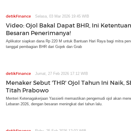
detikFinance
Selasa, 03 Mar 2026 19:45 WIB
Video: Ojol Bakal Dapat BHR, Ini Ketentua
Besaran Penerimanya!
Aplikator siapkan dana Rp 220 M untuk Bantuan Hari Raya bagi mitra pen
tanggal pembagian BHR dari Gojek dan Grab
detikFinance
Jumat, 27 Feb 2026 17:12 WIB
Menaker Sebut 'THR' Ojol Tahun Ini Naik, 
Titah Prabowo
Menteri Ketenagakerjaan Yassierli memastikan pengemudi ojol akan men
Lebaran 2026, dengan besaran meningkat dari tahun lalu.
detikFinance
Rabu, 25 Feb 2026 12:02 WIB