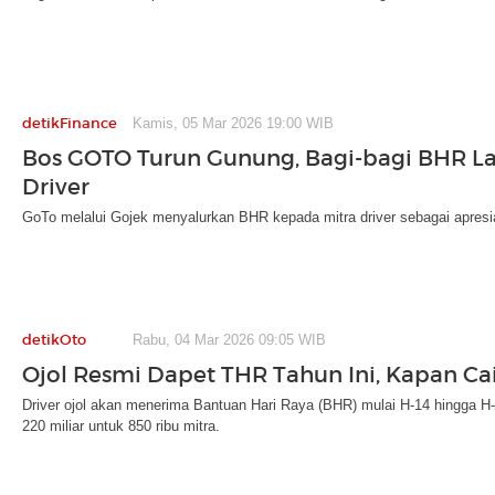
detikFinance
Kamis, 05 Mar 2026 19:00 WIB
Bos GOTO Turun Gunung, Bagi-bagi BHR L
Driver
GoTo melalui Gojek menyalurkan BHR kepada mitra driver sebagai apresi
detikOto
Rabu, 04 Mar 2026 09:05 WIB
Ojol Resmi Dapet THR Tahun Ini, Kapan Ca
Driver ojol akan menerima Bantuan Hari Raya (BHR) mulai H-14 hingga H-
220 miliar untuk 850 ribu mitra.