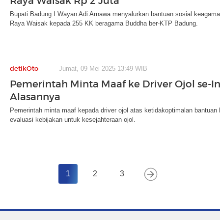
Raya Waisak Rp 2 Juta
Bupati Badung I Wayan Adi Arnawa menyalurkan bantuan sosial keagamaa
Raya Waisak kepada 255 KK beragama Buddha ber-KTP Badung.
detikOto
Jumat, 09 Mei 2025 13:49 WIB
Pemerintah Minta Maaf ke Driver Ojol se-In
Alasannya
Pemerintah minta maaf kepada driver ojol atas ketidakoptimalan bantuan ha
evaluasi kebijakan untuk kesejahteraan ojol.
1
2
3