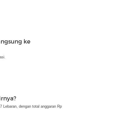
angsung ke
asi.
irnya?
7 Lebaran, dengan total anggaran Rp