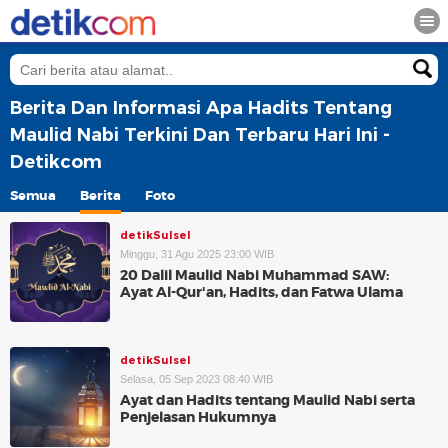
Berita Dan Informasi Apa Hadits Tentang
Maulid Nabi Terkini Dan Terbaru Hari Ini -
Detikcom
Semua
Berita
Foto
detikSulsel
Minggu, 31 Agu 2025 23:00 WIB
20 Dalil Maulid Nabi Muhammad SAW:
Ayat Al-Qur'an, Hadits, dan Fatwa Ulama
detikSulsel
Selasa, 05 Sep 2023 08:40 WIB
Ayat dan Hadits tentang Maulid Nabi serta
Penjelasan Hukumnya