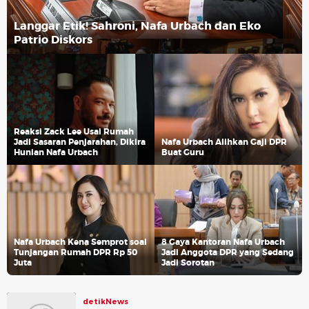
Langgar Etik! Sahroni, Nafa Urbach dan Eko
Patrio Diskors
Reaksi Zack Lee Usai Rumah
Jadi Sasaran Penjarahan, Dikira
Nafa Urbach Alihkan Gaji DPR
Hunian Nafa Urbach
Buat Guru
Nafa Urbach Kena Semprot soal
8 Gaya Kantoran Nafa Urbach
Tunjangan Rumah DPR Rp 50
Jadi Anggota DPR yang Sedang
Juta
Jadi Sorotan
detikNews