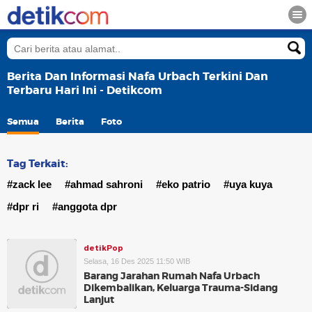
Berita Dan Informasi Nafa Urbach Terkini Dan
Terbaru Hari Ini - Detikcom
Semua
Berita
Foto
Tag Terkait:
#zack lee
#ahmad sahroni
#eko patrio
#uya kuya
#dpr ri
#anggota dpr
detikPop
Selasa, 16 Des 2025 11:50 WIB
Barang Jarahan Rumah Nafa Urbach
Dikembalikan, Keluarga Trauma-Sidang
Lanjut