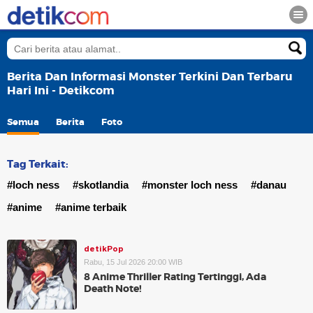
Berita Dan Informasi Monster Terkini Dan Terbaru
Hari Ini - Detikcom
Semua
Berita
Foto
Tag Terkait:
#loch ness
#skotlandia
#monster loch ness
#danau
#anime
#anime terbaik
detikPop
Rabu, 15 Jul 2026 20:00 WIB
8 Anime Thriller Rating Tertinggi, Ada
Death Note!