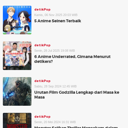
detikPop
Kamis, 06 Nov 2025 20:03 WIB
5 Anime Seinen Terbaik
detikPop
Senin, 28 Jul 2025 19:08 WIB
6 Anime Underrated, Gimana Menurut
detikers?
detikPop
Sabtu, 28 Sep 2024 12:45 WIB
Urutan Film Godzilla Lengkap dari Masa ke
Masa
detikPop
Senin, 20 Mei 2024 16:31 WIB