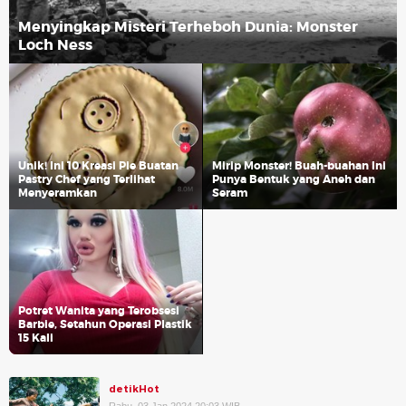
Menyingkap Misteri Terheboh Dunia: Monster
Loch Ness
Unik! Ini 10 Kreasi Pie Buatan
Mirip Monster! Buah-buahan Ini
Pastry Chef yang Terlihat
Punya Bentuk yang Aneh dan
Menyeramkan
Seram
Potret Wanita yang Terobsesi
Barbie, Setahun Operasi Plastik
15 Kali
detikHot