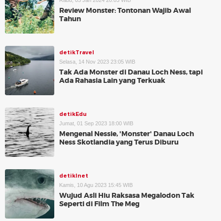
Rabu, 03 Jan 2024 20:03 WIB
Review Monster: Tontonan Wajib Awal
Tahun
detikTravel
Selasa, 14 Nov 2023 23:05 WIB
Tak Ada Monster di Danau Loch Ness, tapi
Ada Rahasia Lain yang Terkuak
detikEdu
Jumat, 01 Sep 2023 18:00 WIB
Mengenal Nessie, 'Monster' Danau Loch
Ness Skotlandia yang Terus Diburu
detikInet
Kamis, 10 Agu 2023 15:45 WIB
Wujud Asli Hiu Raksasa Megalodon Tak
Seperti di Film The Meg