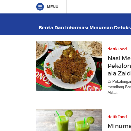
MENU
Berita Dan Informasi Minuman Detoks T
detikFood
Nasi Me
Pekalo
ala Zai
Di Pekalonga
mendiang Bon
Akbar.
detikFood
Minuman