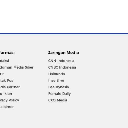
formasi
Jaringan Media
daksi
CNN Indonesia
doman Media Siber
CNBC Indonesia
rir
Haibunda
tak Pos
Insertlive
dia Partner
Beautynesia
fo Iklan
Female Daily
ivacy Policy
CXO Media
sclaimer