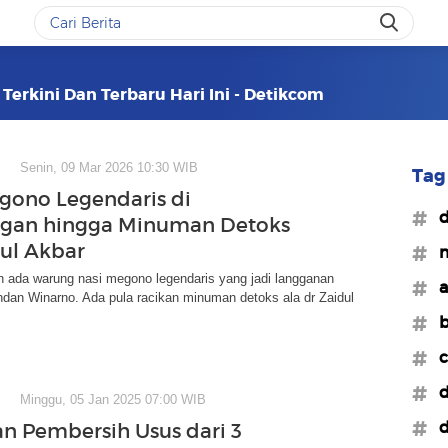
erkini Dan Terbaru Hari Ini - Detikcom
Senin, 09 Mar 2026 10:30 WIB
Tag 
gono Legendaris di
#d
ngan hingga Minuman Detoks
dul Akbar
#m
n ada warung nasi megono legendaris yang jadi langganan
#a
dan Winarno. Ada pula racikan minuman detoks ala dr Zaidul
#b
#c
#d
Minggu, 05 Jan 2025 07:00 WIB
#d
 Pembersih Usus dari 3