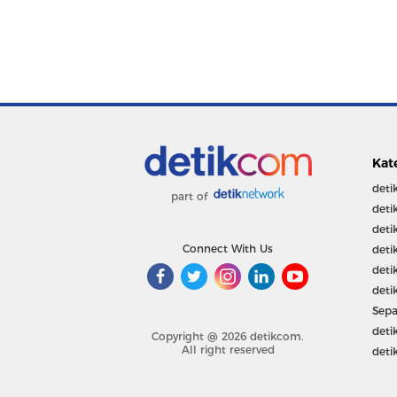
Kat
deti
part of
deti
deti
Connect With Us
deti
deti
deti
Sepa
deti
Copyright @ 2026 detikcom.
All right reserved
deti