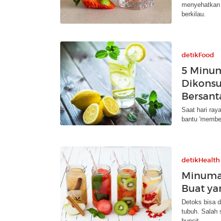
menyehatkan 
berkilau.
detikFood
5 Minu
Dikonsu
Bersant
Saat hari ray
bantu 'membe
detikHealth
Minuman
Buat ya
Detoks bisa 
tubuh. Salah 
buncit.