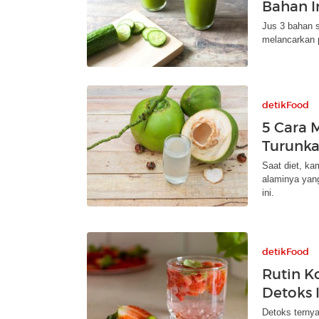
Bahan I
Jus 3 bahan s
melancarkan 
detikFood
5 Cara 
Turunka
Saat diet, ka
alaminya yang
ini.
detikFood
Rutin K
Detoks 
Detoks ternya