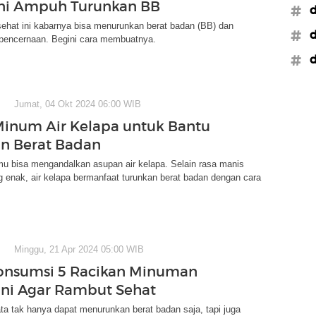
ni Ampuh Turunkan BB
#d
ehat ini kabarnya bisa menurunkan berat badan (BB) dan
#d
pencernaan. Begini cara membuatnya.
#d
Jumat, 04 Okt 2024 06:00 WIB
Minum Air Kelapa untuk Bantu
n Berat Badan
mu bisa mengandalkan asupan air kelapa. Selain rasa manis
 enak, air kelapa bermanfaat turunkan berat badan dengan cara
Minggu, 21 Apr 2024 05:00 WIB
onsumsi 5 Racikan Minuman
Ini Agar Rambut Sehat
ta tak hanya dapat menurunkan berat badan saja, tapi juga