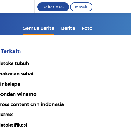
Daftar MPC
Masuk
Semua Berita
Berita
Foto
Terkait:
etoks tubuh
akanan sehat
ir kelapa
ondan winarno
ross content cnn indonesia
etoks
etoksifikasi