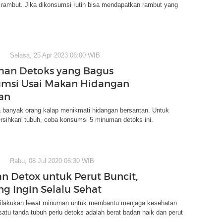
rambut. Jika dikonsumsi rutin bisa mendapatkan rambut yang
Selasa, 25 Apr 2023 06:00 WIB
man Detoks yang Bagus
msi Usai Makan Hidangan
an
a banyak orang kalap menikmati hidangan bersantan. Untuk
rsihkan' tubuh, coba konsumsi 5 minuman detoks ini.
Rabu, 08 Jul 2020 06:30 WIB
 Detox untuk Perut Buncit,
ng Ingin Selalu Sehat
dilakukan lewat minuman untuk membantu menjaga kesehatan
satu tanda tubuh perlu detoks adalah berat badan naik dan perut