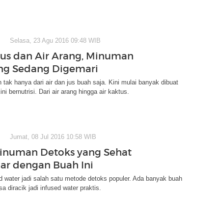
Selasa, 23 Agu 2016 09:48 WIB
tus dan Air Arang, Minuman
ng Sedang Digemari
 tak hanya dari air dan jus buah saja. Kini mulai banyak dibuat
ini bernutrisi. Dari air arang hingga air kaktus.
Jumat, 08 Jul 2016 10:58 WIB
inuman Detoks yang Sehat
ar dengan Buah Ini
 water jadi salah satu metode detoks populer. Ada banyak buah
a diracik jadi infused water praktis.