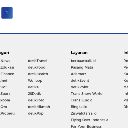
1
egori
Layanan
In
kNews
detikTravel
berbuatbaik.id
Re
kEdukasi
detikFood
Pasang Mata
Pe
kFinance
detikHealth
Adsmart
Ka
kInet
Wolipop
detikEvent
Ko
kHot
detikX
detikPoint
Me
kSport
20Detik
Trans Snow World
In
kbola
detikFoto
Trans Studio
Pr
kOto
detikHikmah
Bingkai.id
Di
kProperti
detikPop
Ziswafctarsa.id
Flying Over Indonesia
For Your Business