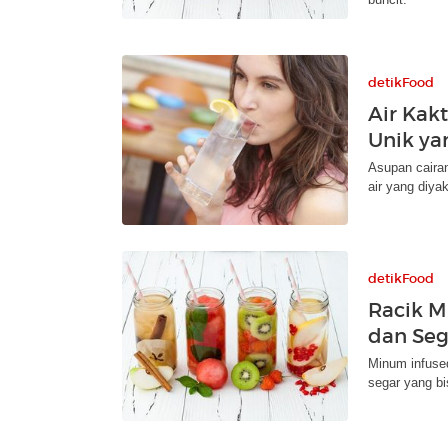
detikFood
Air Kak
Unik ya
Asupan cairan
air yang diyak
detikFood
Racik M
dan Seg
Minum infused
segar yang bis